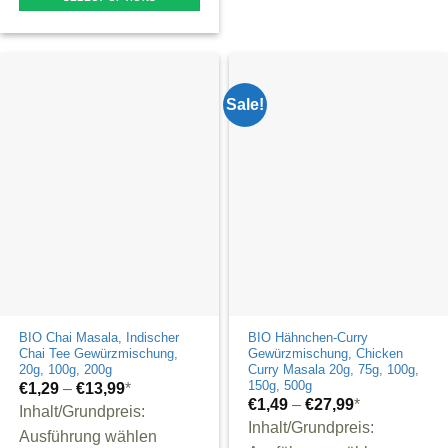
This
product
has
multiple
Sale!
variants.
The
options
may
be
chosen
on
the
product
BIO Chai Masala, Indischer
BIO Hähnchen-Curry
page
Chai Tee Gewürzmischung,
Gewürzmischung, Chicken
20g, 100g, 200g
Curry Masala 20g, 75g, 100g,
150g, 500g
€
1,29
–
€
13,99
*
€
1,49
–
€
27,99
*
Inhalt/Grundpreis:
Inhalt/Grundpreis:
Ausführung wählen