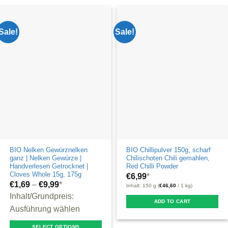
Sale!
Sale!
BIO Nelken Gewürznelken
BIO Chillipulver 150g, scharf
ganz | Nelken Gewürze |
Chilischoten Chili gemahlen,
Handverlesen Getrocknet |
Red Chilli Powder
Cloves Whole 15g, 175g
€
6,99
*
€
1,69
–
€
9,99
*
Inhalt: 150 g (
€
46,60
/ 1 kg)
Inhalt/Grundpreis:
ADD TO CART
Ausführung wählen
SELECT OPTIONS