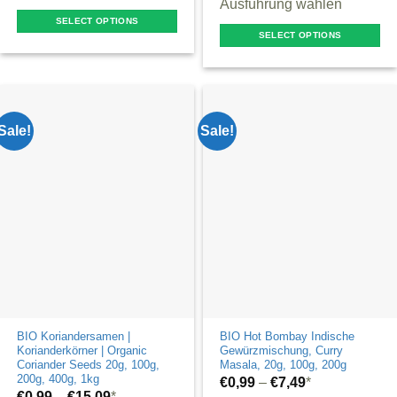
Ausführung wählen
SELECT OPTIONS
SELECT OPTIONS
This
This
product
product
has
has
multiple
multiple
Sale!
Sale!
variants.
variants.
The
The
options
options
may
may
be
be
chosen
chosen
on
on
the
the
product
product
page
BIO Koriandersamen |
BIO Hot Bombay Indische
page
Korianderkörner | Organic
Gewürzmischung, Curry
Coriander Seeds 20g, 100g,
Masala, 20g, 100g, 200g
200g, 400g, 1kg
€
0,99
–
€
7,49
*
€
0,99
–
€
15,09
*