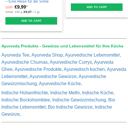
– Eine Reise für die Sinne
€
9,99
*
UVP:
ADD TO CART
Inhalt: 140 g (
€
0,07
/ 1 g)
ADD TO CART
Ayurveda Produkte - Gewürze und Lebensmittel für Ihre Küche
Ayurveda Tee
,
Ayurveda Shop
,
Ayurvedische Lebensmittel
,
Ayurvedische Churnas
,
Ayurvedische Currys
,
Ayurveda
Ghee
,
Ayurvedische Produkte
,
Ayurvedisch kochen
,
Ayurveda
Lebensmittel
,
Ayurvedische Gewürze
,
Ayurvedische
Gewürzmischung
,
Ayurvedische Küche
,
Indische Hülsenfrüchte
,
Indische Methi
,
Indische Küche
,
Indische Bockshornklee
,
Indische Gewürzmischung
,
Bio
Indische Lebensmittel
,
Bio Indische Gewürze
,
Indische
Gewürze
,