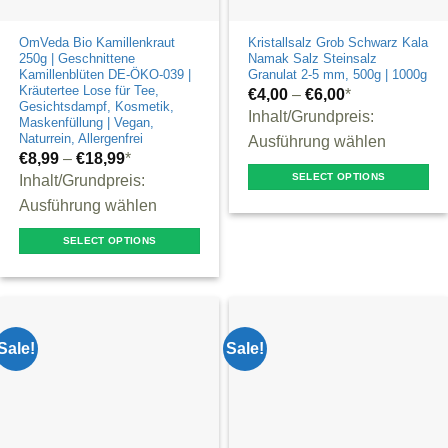
OmVeda Bio Kamillenkraut
Kristallsalz Grob Schwarz Kala
250g | Geschnittene
Namak Salz Steinsalz
Kamillenblüten DE-ÖKO-039 |
Granulat 2-5 mm, 500g | 1000g
Kräutertee Lose für Tee,
€
4,00
–
€
6,00
*
Gesichtsdampf, Kosmetik,
Inhalt/Grundpreis:
Maskenfüllung | Vegan,
Naturrein, Allergenfrei
Ausführung wählen
€
8,99
–
€
18,99
*
SELECT OPTIONS
Inhalt/Grundpreis:
This
Ausführung wählen
product
SELECT OPTIONS
has
This
multiple
product
variants.
has
The
multiple
Sale!
Sale!
options
variants.
may
The
be
options
chosen
may