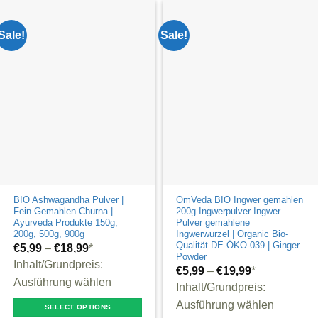
has
has
multiple
multiple
Sale!
Sale!
variants.
variants.
The
The
options
options
may
may
be
be
chosen
chosen
on
on
the
the
product
product
page
BIO Ashwagandha Pulver |
OmVeda BIO Ingwer gemahlen
page
Fein Gemahlen Churna |
200g Ingwerpulver Ingwer
Ayurveda Produkte 150g,
Pulver gemahlene
200g, 500g, 900g
Ingwerwurzel | Organic Bio-
Qualität DE-ÖKO-039 | Ginger
€
5,99
–
€
18,99
*
Powder
Inhalt/Grundpreis:
€
5,99
–
€
19,99
*
Ausführung wählen
Inhalt/Grundpreis:
Ausführung wählen
SELECT OPTIONS