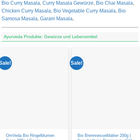
Bio Curry Masala
,
Curry Masala Gewürze
,
Bio Chai Masala
,
Chicken Curry Masala
,
Bio Vegetable Curry Masala
,
Bio
Samosa Masala
,
Garam Masala
,
Ayurveda Produkte: Gewürze und Lebensmittel
Sale!
Sale!
OmVeda Bio Ringelblumen
Bio Brennnesselblätter 200g |