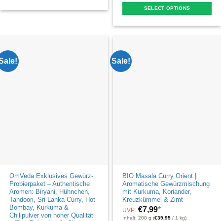
This
SELECT OPTIONS
product
This
has
product
multiple
has
variants.
multiple
Sale!
Sale!
The
variants.
options
The
may
options
be
may
chosen
be
on
chosen
the
on
product
the
page
product
OmVeda Exklusives Gewürz-
BIO Masala Curry Orient |
page
Probierpaket – Authentische
Aromatische Gewürzmischung
Aromen: Biryani, Hühnchen,
mit Kurkuma, Koriander,
Tandoori, Sri Lanka Curry, Hot
Kreuzkümmel & Zimt
Bombay, Kurkuma &
€
7,99
*
UVP:
Chilipulver von hoher Qualität
Inhalt: 200 g (
€
39,95
/ 1 kg)