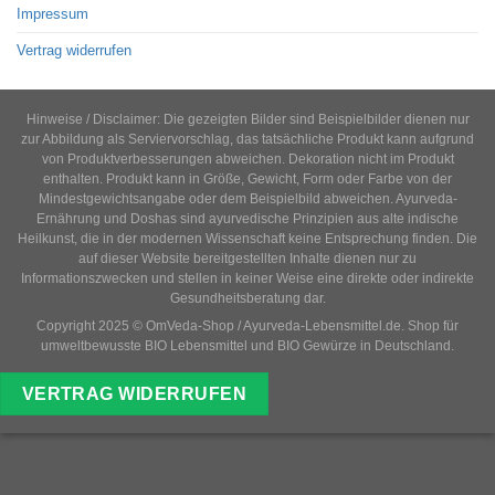
Impressum
Vertrag widerrufen
Hinweise / Disclaimer: Die gezeigten Bilder sind Beispielbilder dienen nur
zur Abbildung als Serviervorschlag, das tatsächliche Produkt kann aufgrund
von Produktverbesserungen abweichen. Dekoration nicht im Produkt
enthalten. Produkt kann in Größe, Gewicht, Form oder Farbe von der
Mindestgewichtsangabe oder dem Beispielbild abweichen. Ayurveda-
Ernährung und Doshas sind ayurvedische Prinzipien aus alte indische
Heilkunst, die in der modernen Wissenschaft keine Entsprechung finden. Die
auf dieser Website bereitgestellten Inhalte dienen nur zu
Informationszwecken und stellen in keiner Weise eine direkte oder indirekte
Gesundheitsberatung dar.
Copyright 2025 © OmVeda-Shop / Ayurveda-Lebensmittel.de. Shop für
umweltbewusste BIO Lebensmittel und BIO Gewürze in Deutschland.
VERTRAG WIDERRUFEN