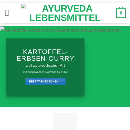
Zum
Inhalt
0
springen
KARTOFFEL-
ERBSEN-CURRY
auf ayurvedischer Art
mit ausgewählten Ayurveda-Gewürze
REZEPT-ENTDECKEN