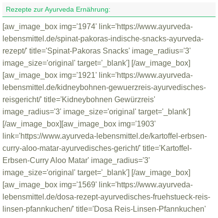
Rezepte zur Ayurveda Ernährung:
[aw_image_box img='1974' link='https://www.ayurveda-
lebensmittel.de/spinat-pakoras-indische-snacks-ayurveda-
rezept/' title='Spinat-Pakoras Snacks' image_radius='3'
image_size='original' target='_blank'] [/aw_image_box]
[aw_image_box img='1921' link='https://www.ayurveda-
lebensmittel.de/kidneybohnen-gewuerzreis-ayurvedisches-
reisgericht/' title='Kidneybohnen Gewürzreis'
image_radius='3' image_size='original' target='_blank']
[/aw_image_box][aw_image_box img='1903'
link='https://www.ayurveda-lebensmittel.de/kartoffel-erbsen-
curry-aloo-matar-ayurvedisches-gericht/' title='Kartoffel-
Erbsen-Curry Aloo Matar' image_radius='3'
image_size='original' target='_blank'] [/aw_image_box]
[aw_image_box img='1569' link='https://www.ayurveda-
lebensmittel.de/dosa-rezept-ayurvedisches-fruehstueck-reis-
linsen-pfannkuchen/' title='Dosa Reis-Linsen-Pfannkuchen'