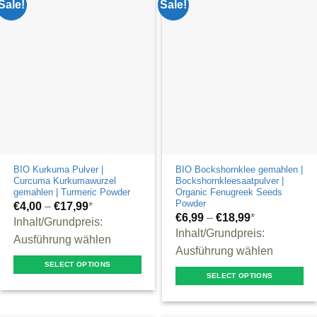
Sale!
Sale!
may
variants.
be
The
chosen
options
on
may
the
be
product
chosen
page
on
the
product
BIO Kurkuma Pulver |
BIO Bockshornklee gemahlen |
page
Curcuma Kurkumawurzel
Bockshornkleesaatpulver |
gemahlen | Turmeric Powder
Organic Fenugreek Seeds
Powder
€
4,00
–
€
17,99
*
€
6,99
–
€
18,99
*
Inhalt/Grundpreis:
Inhalt/Grundpreis:
Ausführung wählen
Ausführung wählen
SELECT OPTIONS
SELECT OPTIONS
This
This
product
product