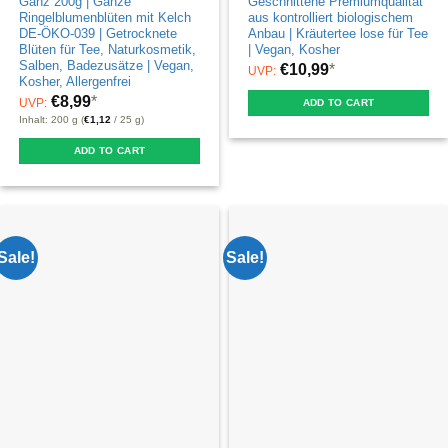
Ganz 200g | Ganze
Geschnittene Premiumqualität
Ringelblumenblüten mit Kelch
aus kontrolliert biologischem
DE-ÖKO-039 | Getrocknete
Anbau | Kräutertee lose für Tee
Blüten für Tee, Naturkosmetik,
| Vegan, Kosher
Salben, Badezusätze | Vegan,
€
10,99
*
UVP:
Kosher, Allergenfrei
€
8,99
*
UVP:
ADD TO CART
Inhalt: 200 g (
€
1,12
/ 25 g)
ADD TO CART
Sale!
Sale!