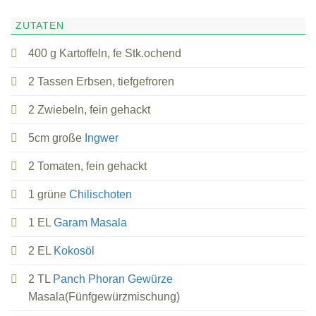
ZUTATEN
400 g Kartoffeln, fe Stk.ochend
2 Tassen Erbsen, tiefgefroren
2 Zwiebeln, fein gehackt
5cm große
Ingwer
2 Tomaten, fein gehackt
1 grüne
Chilischoten
1 EL
Garam Masala
2 EL
Kokosöl
2 TL
Panch Phoran Gewürze
Masala(Fünfgewürzmischung)