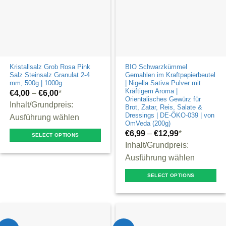
on
be
the
chosen
product
on
page
the
product
Kristallsalz Grob Rosa Pink
BIO Schwarzkümmel
page
Salz Steinsalz Granulat 2-4
Gemahlen im Kraftpapierbeutel
mm, 500g | 1000g
| Nigella Sativa Pulver mit
Kräftigem Aroma |
€
4,00
–
€
6,00
*
Orientalisches Gewürz für
Inhalt/Grundpreis:
Brot, Zatar, Reis, Salate &
Dressings | DE-ÖKO-039 | von
Ausführung wählen
OmVeda (200g)
€
6,99
–
€
12,99
*
SELECT OPTIONS
Inhalt/Grundpreis:
This
Ausführung wählen
product
has
SELECT OPTIONS
multiple
This
variants.
product
The
has
options
multiple