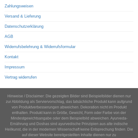
Zahlungsweisen
Versand & Lieferung
Datenschutzerklärung
AGB
Widerrufsbelehrung & Widerrufsformular
Kontakt
Impressum
Vertrag widerrufen
Hinweise / Disclaimer: Die gezeigten Bilder sind Beispielbilder dienen nur
zur Abbildung als Serviervorschlag, das tatsächliche Produkt kann aufgrund
von Produktverbesserungen abweichen. Dekoration nicht im Produkt
enthalten. Produkt kann in Größe, Gewicht, Form oder Farbe von der
Mindestgewichtsangabe oder dem Beispielbild abweichen. Ayurveda-
Ernährung und Doshas sind ayurvedische Prinzipien aus alte indische
Heilkunst, die in der modernen Wissenschaft keine Entsprechung finden. Die
auf dieser Website bereitgestellten Inhalte dienen nur zu