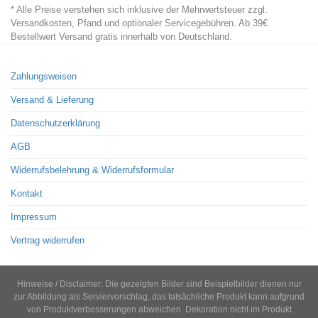
* Alle Preise verstehen sich inklusive der Mehrwertsteuer zzgl.
Versandkosten, Pfand und optionaler Servicegebühren. Ab 39€
Bestellwert Versand gratis innerhalb von Deutschland.
Zahlungsweisen
Versand & Lieferung
Datenschutzerklärung
AGB
Widerrufsbelehrung & Widerrufsformular
Kontakt
Impressum
Vertrag widerrufen
Hinweise / Disclaimer: Die gezeigten Bilder sind Beispielbilder dienen nur
zur Abbildung als Serviervorschlag, das tatsächliche Produkt kann aufgrund
von Produktverbesserungen abweichen. Dekoration nicht im Produkt