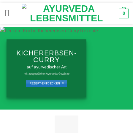
Zum
Inhalt
0
springen
KICHERERBSEN-
CURRY
auf ayurvedischer Art
mit ausgewählten Ayurveda-Gewürze
REZEPT-ENTDECKEN