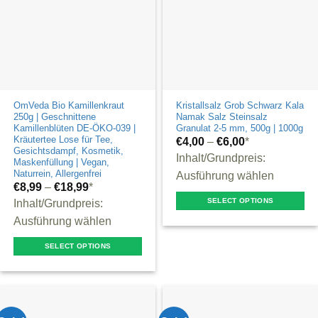
OmVeda Bio Kamillenkraut
Kristallsalz Grob Schwarz Kala
250g | Geschnittene
Namak Salz Steinsalz
Kamillenblüten DE-ÖKO-039 |
Granulat 2-5 mm, 500g | 1000g
Kräutertee Lose für Tee,
€
4,00
–
€
6,00
*
Gesichtsdampf, Kosmetik,
Inhalt/Grundpreis:
Maskenfüllung | Vegan,
Naturrein, Allergenfrei
Ausführung wählen
€
8,99
–
€
18,99
*
SELECT OPTIONS
Inhalt/Grundpreis:
This
Ausführung wählen
product
SELECT OPTIONS
has
This
multiple
product
variants.
has
The
multiple