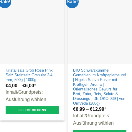
Sale!
Sale!
options
variants.
may
The
be
options
chosen
may
on
be
the
chosen
product
on
page
the
product
Kristallsalz Grob Rosa Pink
BIO Schwarzkümmel
page
Salz Steinsalz Granulat 2-4
Gemahlen im Kraftpapierbeutel
mm, 500g | 1000g
| Nigella Sativa Pulver mit
Kräftigem Aroma |
€
4,00
–
€
6,00
*
Orientalisches Gewürz für
Inhalt/Grundpreis:
Brot, Zatar, Reis, Salate &
Dressings | DE-ÖKO-039 | von
Ausführung wählen
OmVeda (200g)
€
6,99
–
€
12,99
*
SELECT OPTIONS
Inhalt/Grundpreis:
This
Ausführung wählen
product