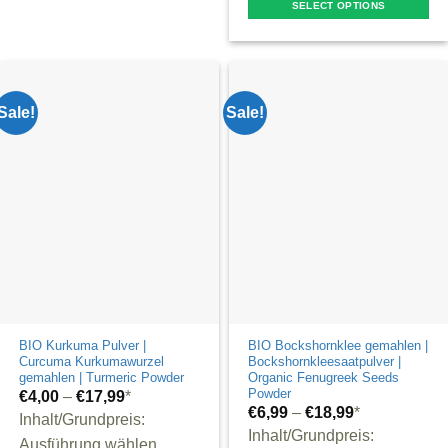
has
SELECT OPTIONS
multiple
This
variants.
product
The
has
options
multiple
Sale!
Sale!
may
variants.
be
The
chosen
options
on
may
the
be
product
chosen
page
on
the
product
BIO Kurkuma Pulver |
BIO Bockshornklee gemahlen |
page
Curcuma Kurkumawurzel
Bockshornkleesaatpulver |
gemahlen | Turmeric Powder
Organic Fenugreek Seeds
Powder
€
4,00
–
€
17,99
*
€
6,99
–
€
18,99
*
Inhalt/Grundpreis:
Inhalt/Grundpreis:
Ausführung wählen