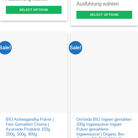
Ausführung wählen
SELECT OPTIONS
SELECT OPTIONS
This
This
product
product
has
has
multiple
multiple
Sale!
Sale!
variants.
variants.
The
The
options
options
may
may
be
be
chosen
chosen
on
on
the
the
product
product
page
BIO Ashwagandha Pulver |
OmVeda BIO Ingwer gemahlen
page
Fein Gemahlen Churna |
200g Ingwerpulver Ingwer
Ayurveda Produkte 150g,
Pulver gemahlene
200g, 500g, 900g
Ingwerwurzel | Organic Bio-