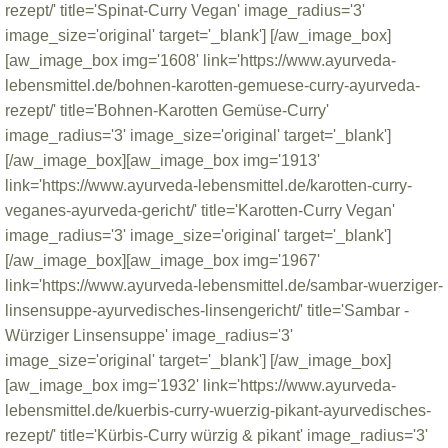
rezept/' title='Spinat-Curry Vegan' image_radius='3'
image_size='original' target='_blank'] [/aw_image_box]
[aw_image_box img='1608' link='https://www.ayurveda-
lebensmittel.de/bohnen-karotten-gemuese-curry-ayurveda-
rezept/' title='Bohnen-Karotten Gemüse-Curry'
image_radius='3' image_size='original' target='_blank']
[/aw_image_box][aw_image_box img='1913'
link='https://www.ayurveda-lebensmittel.de/karotten-curry-
veganes-ayurveda-gericht/' title='Karotten-Curry Vegan'
image_radius='3' image_size='original' target='_blank']
[/aw_image_box][aw_image_box img='1967'
link='https://www.ayurveda-lebensmittel.de/sambar-wuerziger-
linsensuppe-ayurvedisches-linsengericht/' title='Sambar -
Würziger Linsensuppe' image_radius='3'
image_size='original' target='_blank'] [/aw_image_box]
[aw_image_box img='1932' link='https://www.ayurveda-
lebensmittel.de/kuerbis-curry-wuerzig-pikant-ayurvedisches-
rezept/' title='Kürbis-Curry würzig & pikant' image_radius='3'