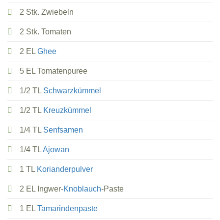
2 Stk. Zwiebeln
2 Stk. Tomaten
2 EL
Ghee
5 EL Tomatenpuree
1/2 TL
Schwarzkümmel
1/2 TL
Kreuzkümmel
1/4 TL
Senfsamen
1/4 TL
Ajowan
1 TL
Korianderpulver
2 EL Ingwer-
Knoblauch
-Paste
1 EL
Tamarindenpaste