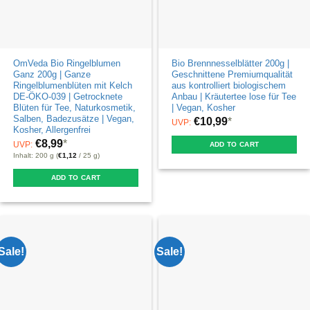
OmVeda Bio Ringelblumen
Bio Brennnesselblätter 200g |
Ganz 200g | Ganze
Geschnittene Premiumqualität
Ringelblumenblüten mit Kelch
aus kontrolliert biologischem
DE-ÖKO-039 | Getrocknete
Anbau | Kräutertee lose für Tee
Blüten für Tee, Naturkosmetik,
| Vegan, Kosher
Salben, Badezusätze | Vegan,
€
10,99
*
UVP:
Kosher, Allergenfrei
€
8,99
*
UVP:
ADD TO CART
Inhalt: 200 g (
€
1,12
/ 25 g)
ADD TO CART
Sale!
Sale!