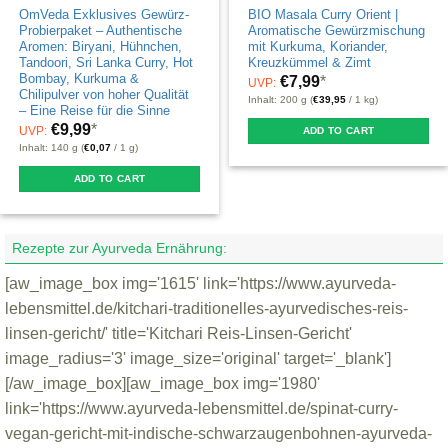
OmVeda Exklusives Gewürz-
BIO Masala Curry Orient |
page
Probierpaket – Authentische
Aromatische Gewürzmischung
Aromen: Biryani, Hühnchen,
mit Kurkuma, Koriander,
Tandoori, Sri Lanka Curry, Hot
Kreuzkümmel & Zimt
Bombay, Kurkuma &
€
7,99
*
UVP:
Chilipulver von hoher Qualität
Inhalt: 200 g (
€
39,95
/ 1 kg)
– Eine Reise für die Sinne
€
9,99
*
UVP:
ADD TO CART
Inhalt: 140 g (
€
0,07
/ 1 g)
ADD TO CART
Rezepte zur Ayurveda Ernährung:
[aw_image_box img='1615' link='https://www.ayurveda-
lebensmittel.de/kitchari-traditionelles-ayurvedisches-reis-
linsen-gericht/' title='Kitchari Reis-Linsen-Gericht'
image_radius='3' image_size='original' target='_blank']
[/aw_image_box][aw_image_box img='1980'
link='https://www.ayurveda-lebensmittel.de/spinat-curry-
vegan-gericht-mit-indische-schwarzaugenbohnen-ayurveda-