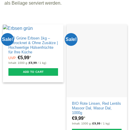
als Beilage serviert werden.
BIO Grüne Erbsen 1kg –
Sale!
Sale!
Getrocknet & Ohne Zusätze |
Hochwertige Hülsenfrüchte
für Ihre Küche
€
5,99
*
UVP:
Inhalt: 1000 g (
€
5,99
/ 1 kg)
ADD TO CART
BIO Rote Linsen, Red Lentils
Masoor Dal, Masur Dal,
1000g
€
9,99
*
Inhalt: 1000 g (
€
9,99
/ 1 kg)