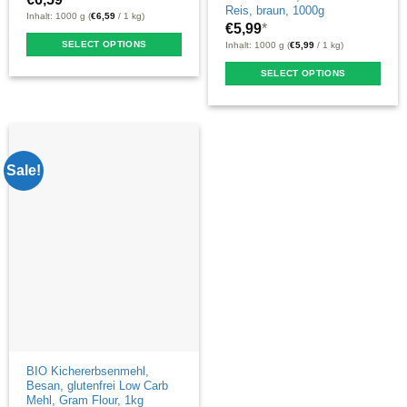
Reis, braun, 1000g
Inhalt: 1000 g (
€
6,59
/ 1 kg)
€
5,99
*
SELECT OPTIONS
Inhalt: 1000 g (
€
5,99
/ 1 kg)
This
SELECT OPTIONS
product
This
has
product
multiple
has
variants.
multiple
Sale!
The
variants.
options
The
may
options
be
may
chosen
be
on
chosen
the
on
product
the
page
product
BIO Kichererbsenmehl,
Besan, glutenfrei Low Carb
page
Mehl, Gram Flour, 1kg