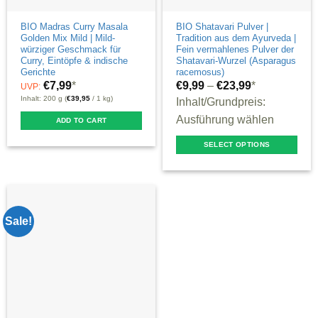
BIO Madras Curry Masala
BIO Shatavari Pulver |
Golden Mix Mild | Mild-
Tradition aus dem Ayurveda |
würziger Geschmack für
Fein vermahlenes Pulver der
Curry, Eintöpfe & indische
Shatavari-Wurzel (Asparagus
Gerichte
racemosus)
€
7,99
*
€
9,99
–
€
23,99
*
UVP:
Inhalt: 200 g (
€
39,95
/ 1 kg)
Inhalt/Grundpreis:
Ausführung wählen
ADD TO CART
SELECT OPTIONS
This
product
has
multiple
Sale!
variants.
The
options
may
be