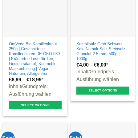
OmVeda Bio Kamillenkraut
Kristallsalz Grob Schwarz
250g | Geschnittene
Kala Namak Salz Steinsalz
Kamillenblüten DE-ÖKO-039
Granulat 2-5 mm, 500g |
| Kräutertee Lose für Tee,
1000g
Gesichtsdampf, Kosmetik,
€
4,00
–
€
6,00
*
Maskenfüllung | Vegan,
Inhalt/Grundpreis:
Naturrein, Allergenfrei
Ausführung wählen
€
8,99
–
€
18,99
*
Inhalt/Grundpreis:
SELECT OPTIONS
Ausführung wählen
This
product
SELECT OPTIONS
This
has
product
multiple
has
variants.
multiple
The