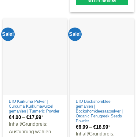
SELECT OPTIONS
multiple
This
variants.
product
The
has
options
multiple
may
Sale!
Sale!
variants.
be
The
chosen
options
on
may
the
be
product
chosen
page
on
the
product
BIO Kurkuma Pulver |
BIO Bockshornklee
Curcuma Kurkumawurzel
gemahlen |
page
gemahlen | Turmeric Powder
Bockshornkleesaatpulver |
Organic Fenugreek Seeds
€
4,00
–
€
17,99
*
Powder
Inhalt/Grundpreis:
€
6,99
–
€
18,99
*
Ausführung wählen
Inhalt/Grundpreis: