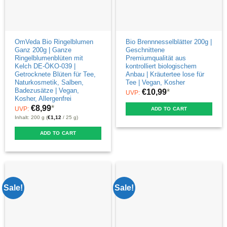
OmVeda Bio Ringelblumen
Bio Brennnesselblätter 200g |
Ganz 200g | Ganze
Geschnittene
Ringelblumenblüten mit
Premiumqualität aus
Kelch DE-ÖKO-039 |
kontrolliert biologischem
Getrocknete Blüten für Tee,
Anbau | Kräutertee lose für
Naturkosmetik, Salben,
Tee | Vegan, Kosher
Badezusätze | Vegan,
€
10,99
*
UVP:
Kosher, Allergenfrei
€
8,99
*
UVP:
ADD TO CART
Inhalt: 200 g (
€
1,12
/ 25 g)
ADD TO CART
Sale!
Sale!