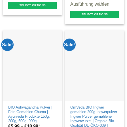
Ausführung wählen
SELECT OPTIONS
This
SELECT OPTIONS
product
This
has
product
multiple
has
variants.
multiple
Sale!
Sale!
The
variants.
options
The
may
options
be
may
chosen
be
on
chosen
the
on
product
the
page
product
BIO Ashwagandha Pulver |
OmVeda BIO Ingwer
Fein Gemahlen Churna |
gemahlen 200g Ingwerpulver
page
Ayurveda Produkte 150g,
Ingwer Pulver gemahlene
200g, 500g, 900g
Ingwerwurzel | Organic Bio-
Qualität DE-ÖKO-039 |
€
5,99
–
€
18,99
*