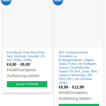
Sale!
Sale!
variants.
options
The
may
options
be
may
chosen
be
on
chosen
the
on
product
the
page
product
Kristallsalz Grob Rosa Pink
BIO Schwarzkümmel
Salz Steinsalz Granulat 2-4
Gemahlen im
page
mm, 500g | 1000g
Kraftpapierbeutel | Nigella
Sativa Pulver mit Kräftigem
€
4,00
–
€
6,00
*
Aroma | Orientalisches
Inhalt/Grundpreis:
Gewürz für Brot, Zatar, Reis,
Salate & Dressings | DE-
Ausführung wählen
ÖKO-039 | von OmVeda
(200g)
SELECT OPTIONS
€
6,99
–
€
12,99
*
This
Inhalt/Grundpreis:
product
Ausführung wählen
has