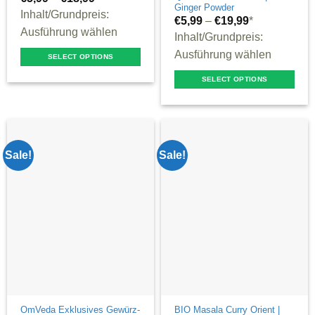
Ginger Powder
Inhalt/Grundpreis:
€
5,99
–
€
19,99
*
Ausführung wählen
Inhalt/Grundpreis:
Ausführung wählen
SELECT OPTIONS
This
SELECT OPTIONS
product
This
has
product
multiple
has
variants.
multiple
Sale!
Sale!
The
variants.
options
The
may
options
be
may
chosen
be
on
chosen
the
on
product
the
page
product
OmVeda Exklusives Gewürz-
BIO Masala Curry Orient |