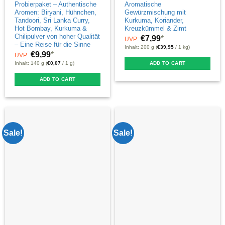
Probierpaket – Authentische
Aromatische
page
Aromen: Biryani, Hühnchen,
Gewürzmischung mit
Tandoori, Sri Lanka Curry,
Kurkuma, Koriander,
Hot Bombay, Kurkuma &
Kreuzkümmel & Zimt
Chilipulver von hoher Qualität
€
7,99
*
UVP:
– Eine Reise für die Sinne
Inhalt: 200 g (
€
39,95
/ 1 kg)
€
9,99
*
UVP:
ADD TO CART
Inhalt: 140 g (
€
0,07
/ 1 g)
ADD TO CART
Sale!
Sale!