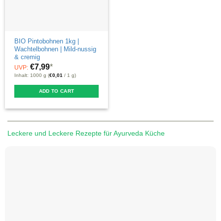
chosen
on
the
product
BIO Pintobohnen 1kg |
Wachtelbohnen | Mild-nussig
page
& cremig
€
7,99
*
UVP:
Inhalt: 1000 g (
€
0,01
/ 1 g)
ADD TO CART
Leckere und Leckere Rezepte für Ayurveda Küche