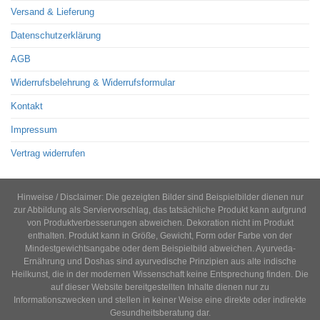
Versand & Lieferung
Datenschutzerklärung
AGB
Widerrufsbelehrung & Widerrufsformular
Kontakt
Impressum
Vertrag widerrufen
Hinweise / Disclaimer: Die gezeigten Bilder sind Beispielbilder dienen nur
zur Abbildung als Serviervorschlag, das tatsächliche Produkt kann aufgrund
von Produktverbesserungen abweichen. Dekoration nicht im Produkt
enthalten. Produkt kann in Größe, Gewicht, Form oder Farbe von der
Mindestgewichtsangabe oder dem Beispielbild abweichen. Ayurveda-
Ernährung und Doshas sind ayurvedische Prinzipien aus alte indische
Heilkunst, die in der modernen Wissenschaft keine Entsprechung finden. Die
auf dieser Website bereitgestellten Inhalte dienen nur zu
Informationszwecken und stellen in keiner Weise eine direkte oder indirekte
Gesundheitsberatung dar.