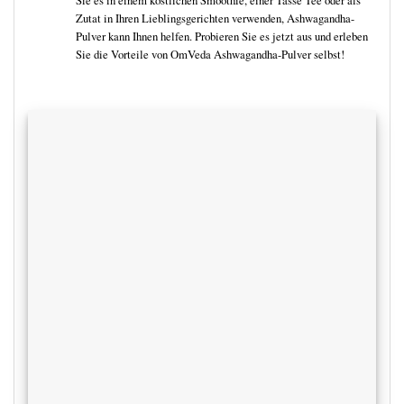
Sie es in einem köstlichen Smoothie, einer Tasse Tee oder als
Zutat in Ihren Lieblingsgerichten verwenden, Ashwagandha-
Pulver kann Ihnen helfen. Probieren Sie es jetzt aus und erleben
Sie die Vorteile von OmVeda Ashwagandha-Pulver selbst!