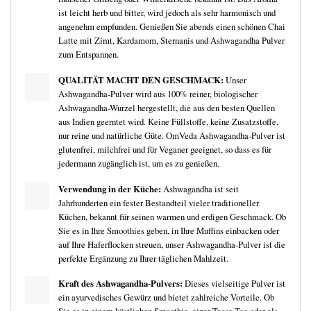
ist leicht herb und bitter, wird jedoch als sehr harmonisch und
angenehm empfunden. Genießen Sie abends einen schönen Chai
Latte mit Zimt, Kardamom, Sternanis und Ashwagandha Pulver
zum Entspannen.
QUALITÄT MACHT DEN GESCHMACK:
Unser
Ashwagandha-Pulver wird aus 100% reiner, biologischer
Ashwagandha-Wurzel hergestellt, die aus den besten Quellen
aus Indien geerntet wird. Keine Füllstoffe, keine Zusatzstoffe,
nur reine und natürliche Güte. OmVeda Ashwagandha-Pulver ist
glutenfrei, milchfrei und für Veganer geeignet, so dass es für
jedermann zugänglich ist, um es zu genießen.
Verwendung in der Küche:
Ashwagandha ist seit
Jahrhunderten ein fester Bestandteil vieler traditioneller
Küchen, bekannt für seinen warmen und erdigen Geschmack. Ob
Sie es in Ihre Smoothies geben, in Ihre Muffins einbacken oder
auf Ihre Haferflocken streuen, unser Ashwagandha-Pulver ist die
perfekte Ergänzung zu Ihrer täglichen Mahlzeit.
Kraft des Ashwagandha-Pulvers:
Dieses vielseitige Pulver ist
ein ayurvedisches Gewürz und bietet zahlreiche Vorteile. Ob