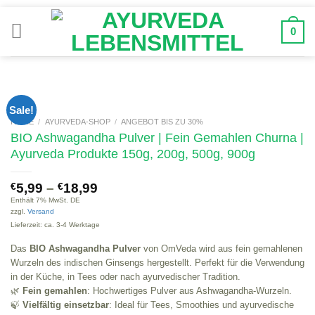
Zum
Inhalt
0
springen
Bi
bz
Ne
Sale!
HOME
/
AYURVEDA-SHOP
/
ANGEBOT BIS ZU 30%
BIO Ashwagandha Pulver | Fein Gemahlen Churna |
Ayurveda Produkte 150g, 200g, 500g, 900g
€
5,99
–
€
18,99
Enthält 7% MwSt. DE
zzgl.
Versand
Lieferzeit: ca. 3-4 Werktage
Das
BIO Ashwagandha Pulver
von OmVeda wird aus fein gemahlenen
Wurzeln des indischen Ginsengs hergestellt. Perfekt für die Verwendung
in der Küche, in Tees oder nach ayurvedischer Tradition.
🌿
Fein gemahlen
: Hochwertiges Pulver aus Ashwagandha-Wurzeln.
🍃
Vielfältig einsetzbar
: Ideal für Tees, Smoothies und ayurvedische