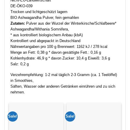
Nicht-EU-Landwirtschaft
DE-ÖKO-039
Trocken und lichtgeschützt lagern
BIO Ashwagandha Pulver, fein gemahlen
Zutaten:
Pulver aus der Wurzel der Winterkirsche/Schlafbeere*
Ashwagandha/Withania Somnifera,
* aus kontrolliert biologischem Anbau (kbA)
Kontrolliert und abgepackt in Deutschland
Nährwertangaben pro 100 g Brennwert: 1162 kJ / 278 kcal
Menge an Fett: 0,38 g * davon gesättigte Fett.: 0,16 g
Kohlenhydrate: 46,9 g * davon Zucker: 10,4 g Eiweiß: 3,6 g
Salz: 0,2 g
Verzehrempfehlung: 1-2 mal täglich 2-3 Gramm (ca. 1 Teelöffel)
in Smoothies,
Säften, Wasser oder anderen Getränken einrühren und zu sich
nehmen.
Sale!
Sale!
Sal