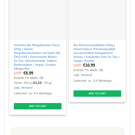
OmVeda Bio Ringelblumen Ganz
Bio Brennnesselblätter 200g |
O
200g | Ganze
Geschnittene Premiumqualität
G
Ringelblumenblüten mit Kelch DE-
aus kontrolliert biologischem
Ö
ÖKO-039 | Getrocknete Blüten
Anbau | Kräutertee lose für Tee |
T
für Tee, Naturkosmetik, Salben,
Vegan, Kosher
M
Badezusätze | Vegan, Kosher,
A
€
10,99
UVP:
Allergenfrei
Enthält 7% MwSt. DE
€
8,99
UVP:
E
zzgl.
Versand
Enthält 7% MwSt. DE
z
Lieferzeit: ca. 3-4 Werktage
Inhalt: 200 g (
€
1,12
/ 25 g)
L
zzgl.
Versand
Lieferzeit: ca. 3-4 Werktage
ADD TO CART
T
ADD TO CART
p
m
v