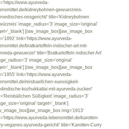
k='https://www.ayurveda-
ensmittel.de/kidneybohnen-gewuerzreis-
rvedisches-reisgericht/' title='Kidneybohnen
ürzreis' image_radius='3' image_size='original'
get='_blank'] [/aw_image_box][aw_image_box
='1892' link='https://www.ayurveda-
ensmittel.de/bratkartoffeln-indischer-art-mit-
rveda-gewuerze/' title='Bratkartoffeln indischer Art'
ge_radius='3' image_size='original'
get='_blank'] [/aw_image_box][aw_image_box
='1955' link='https://www.ayurveda-
ensmittel.de/reisbaellchen-suessigkeit-
dindische-kozhukkattai-mit-ayurveda-zucker/'
le='Reisbällchen Süßigkeit' image_radius='3'
ge_size='original' target='_blank']
aw_image_box][aw_image_box img='1913'
k='https://www.ayurveda-lebensmittel.de/karotten-
ry-veganes-ayurveda-gericht/' title='Karotten-Curry