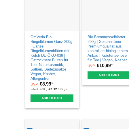
OmVeda Bio
Bio Brennnesselblätter
Ringelblumen Ganz 200g
200g | Geschnittene
| Ganze
Premiumqualität aus
Ringelblumenblüten mit
kontrolliert biologischem
Kelch DE-ÖKO-039 |
Anbau | Kräutertee lose
Getrocknete Blüten für
für Tee | Vegan, Kosher
Tee, Naturkosmetik,
€
10,99
*
UVP:
Salben, Badezusätze |
Vegan, Kosher,
ADD TO CART
Allergenfrei
€
8,99
*
UVP:
Inhalt: 200 g (
€
1,12
/ 25 g)
ADD TO CART