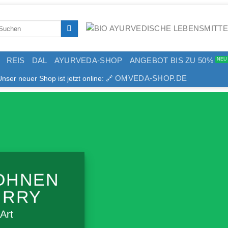
arch
:
REIS
DAL
AYURVEDA-SHOP
ANGEBOT BIS ZU 50%
OMVEDA-SHOP.DE
er neuer Shop ist jetzt online: 🔗
OHNEN
URRY
Art