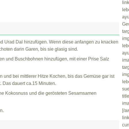
lin
leb
ayu
Gew
tar
img
 und Urad Dal hinzufügen. Wenn diese anfangen zu knacken
leb
oten darin Garen, bis sie glasig sind.
ayu
ten und Buschbohnen hinzufügen, mit einer Prise Salz
ima
tar
img
n und bei mittlerer Hitze Kochen, bis das Gemüse gar ist
leb
. Das dauert ca.15 Minuten.
sue
bene Kokosnuss und die gerösteten Sesamsamen
tit
ima
n.
[/
lin
cur