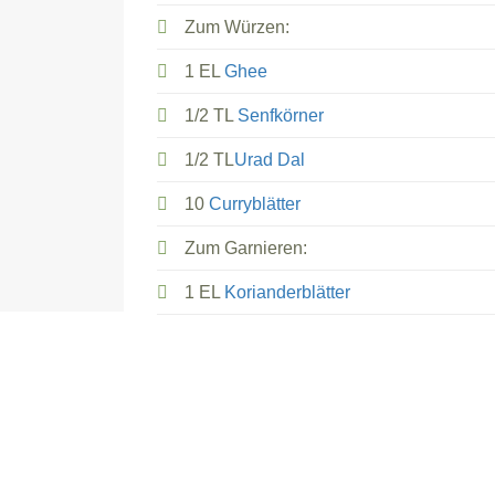
Zum Würzen:
1 EL
Ghee
1/2 TL
Senfkörner
1/2 TL
Urad Dal
10
Curryblätter
Zum Garnieren:
1 EL
Korianderblätter