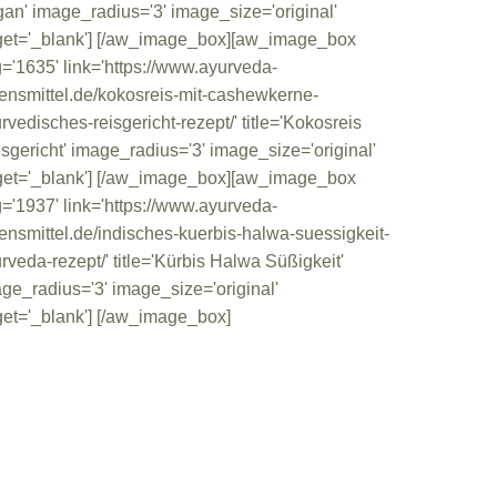
an' image_radius='3' image_size='original'
get='_blank'] [/aw_image_box][aw_image_box
='1635' link='https://www.ayurveda-
ensmittel.de/kokosreis-mit-cashewkerne-
rvedisches-reisgericht-rezept/' title='Kokosreis
sgericht' image_radius='3' image_size='original'
get='_blank'] [/aw_image_box][aw_image_box
='1937' link='https://www.ayurveda-
ensmittel.de/indisches-kuerbis-halwa-suessigkeit-
rveda-rezept/' title='Kürbis Halwa Süßigkeit'
ge_radius='3' image_size='original'
get='_blank'] [/aw_image_box]