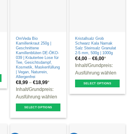
OmVeda Bio
Kristallsalz Grob
Kamillenkraut 250g |
Schwarz Kala Namak
Geschnittene
Salz Steinsalz Granulat
Kamillenblüten DE-ÖKO-
2-5 mm, 500g | 1000g
039 | Kräutertee Lose für
€
4,00
–
€
6,00
*
Tee, Gesichtsdampf,
Inhalt/Grundpreis:
Kosmetik, Maskenfüllung
| Vegan, Naturrein,
Ausführung wählen
Allergenfrei
€
8,99
–
€
18,99
*
SELECT OPTIONS
Inhalt/Grundpreis:
This
Ausführung wählen
product
has
SELECT OPTIONS
multiple
This
variants.
product
The
has