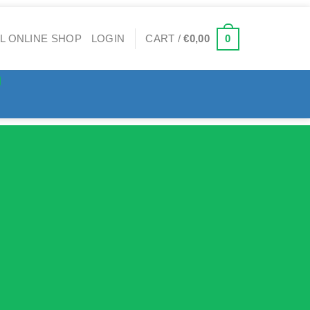
0
LOGIN
CART /
€
0,00