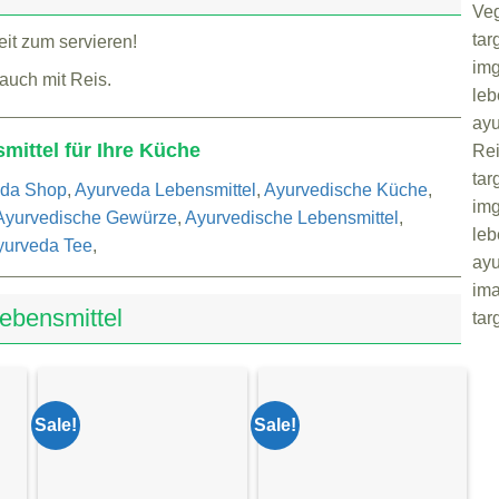
Veg
tar
eit zum servieren!
img
auch mit Reis.
leb
ayu
ittel für Ihre Küche
Rei
tar
eda Shop
,
Ayurveda Lebensmittel
,
Ayurvedische Küche
,
img
Ayurvedische Gewürze
,
Ayurvedische Lebensmittel
,
leb
yurveda Tee
,
ayu
ima
ebensmittel
tar
Sale!
Sale!