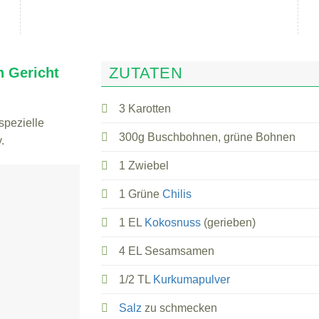
ZUTATEN
n Gericht
3 Karotten
spezielle
300g Buschbohnen, grüne Bohnen
.
1 Zwiebel
1 Grüne
Chilis
1 EL
Kokosnuss
(gerieben)
4 EL Sesamsamen
1/2 TL
Kurkumapulver
Salz
zu schmecken