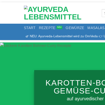
Zum
Inhalt
Se
springen
for
START
REZEPTE
GEWÜRZE
MASALAS
🌿 NEU: Ayurveda-Lebensmittel wird zu OmVeda 👉 Uns
KAROTTEN-B
GEMÜSE-C
auf ayurvedischer 