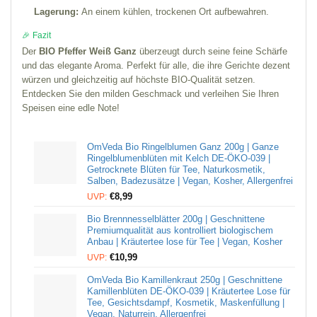
Lagerung:
An einem kühlen, trockenen Ort aufbewahren.
🎉 Fazit
Der
BIO Pfeffer Weiß Ganz
überzeugt durch seine feine Schärfe
und das elegante Aroma. Perfekt für alle, die ihre Gerichte dezent
würzen und gleichzeitig auf höchste BIO-Qualität setzen.
Entdecken Sie den milden Geschmack und verleihen Sie Ihren
Speisen eine edle Note!
OmVeda Bio Ringelblumen Ganz 200g | Ganze
Ringelblumenblüten mit Kelch DE-ÖKO-039 |
Getrocknete Blüten für Tee, Naturkosmetik,
Salben, Badezusätze | Vegan, Kosher, Allergenfrei
€
8,99
UVP:
Bio Brennnesselblätter 200g | Geschnittene
Premiumqualität aus kontrolliert biologischem
Anbau | Kräutertee lose für Tee | Vegan, Kosher
€
10,99
UVP:
OmVeda Bio Kamillenkraut 250g | Geschnittene
Kamillenblüten DE-ÖKO-039 | Kräutertee Lose für
Tee, Gesichtsdampf, Kosmetik, Maskenfüllung |
Vegan, Naturrein, Allergenfrei