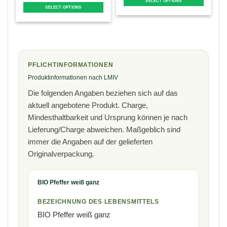
SELECT OPTIONS
SELECT OPTIONS
This
T
This
product
p
product
has
has
multiple
m
multiple
variants.
v
variants.
The
PFLICHTINFORMATIONEN
The
options
o
options
Produktinformationen nach LMIV
may
may
be
Die folgenden Angaben beziehen sich auf das
be
chosen
aktuell angebotene Produkt. Charge,
chosen
on
Mindesthaltbarkeit und Ursprung können je nach
on
the
t
the
Lieferung/Charge abweichen. Maßgeblich sind
product
p
product
immer die Angaben auf der gelieferten
page
page
Originalverpackung.
BIO Pfeffer weiß ganz
BEZEICHNUNG DES LEBENSMITTELS
BIO Pfeffer weiß ganz