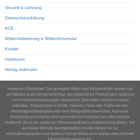
Versand & Lieferung
Datenschutzerklärung
AGB
Widerrufsbelehrung & Widerrufsformular
Kontakt
Impressum
Vertrag widerrufen
Hinweise / Disclaimer: Die gezeigten Bilder sind Beispielbilder dienen nur
zur Abbildung als Serviervorschlag, das tatsächliche Produkt kann aufgrund
von Produktverbesserungen abweichen. Dekoration nicht im Produkt
enthalten. Produkt kann in Größe, Gewicht, Form oder Farbe von der
Mindestgewichtsangabe oder dem Beispielbild abweichen. Ayurveda-
Ernährung und Doshas sind ayurvedische Prinzipien aus alte indische
Heilkunst, die in der modernen Wissenschaft keine Entsprechung finden. Die
auf dieser Website bereitgestellten Inhalte dienen nur zu
Informationszwecken und stellen in keiner Weise eine direkte oder indirekte
Gesundheitsberatung dar.