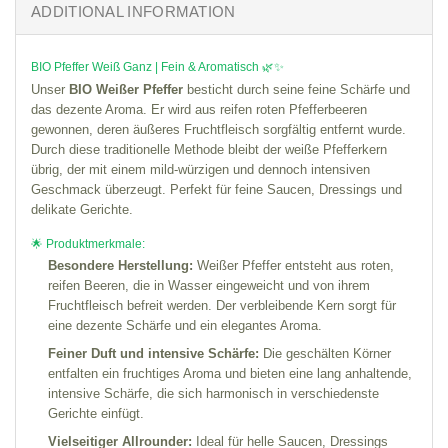
ADDITIONAL INFORMATION
BIO Pfeffer Weiß Ganz | Fein & Aromatisch 🌿✨
Unser
BIO Weißer Pfeffer
besticht durch seine feine Schärfe und
das dezente Aroma. Er wird aus reifen roten Pfefferbeeren
gewonnen, deren äußeres Fruchtfleisch sorgfältig entfernt wurde.
Durch diese traditionelle Methode bleibt der weiße Pfefferkern
übrig, der mit einem mild-würzigen und dennoch intensiven
Geschmack überzeugt. Perfekt für feine Saucen, Dressings und
delikate Gerichte.
🌟 Produktmerkmale:
Besondere Herstellung:
Weißer Pfeffer entsteht aus roten,
reifen Beeren, die in Wasser eingeweicht und von ihrem
Fruchtfleisch befreit werden. Der verbleibende Kern sorgt für
eine dezente Schärfe und ein elegantes Aroma.
Feiner Duft und intensive Schärfe:
Die geschälten Körner
entfalten ein fruchtiges Aroma und bieten eine lang anhaltende,
intensive Schärfe, die sich harmonisch in verschiedenste
Gerichte einfügt.
Vielseitiger Allrounder:
Ideal für helle Saucen, Dressings