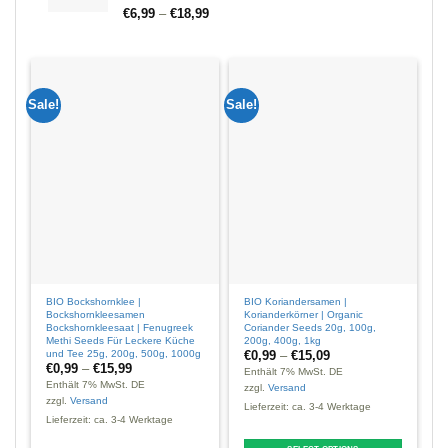
€
6,99
–
€
18,99
Sale!
Sale!
Sal
BIO Bockshornklee |
BIO Koriandersamen |
B
Bockshornkleesamen
Korianderkörner | Organic
G
Bockshornkleesaat | Fenugreek
Coriander Seeds 20g, 100g,
O
Methi Seeds Für Leckere Küche
200g, 400g, 1kg
und Tee 25g, 200g, 500g, 1000g
€
0,99
–
€
15,09
€
0,99
–
€
15,99
Enthält 7% MwSt. DE
E
Enthält 7% MwSt. DE
zzgl.
Versand
z
zzgl.
Versand
Lieferzeit: ca. 3-4 Werktage
L
Lieferzeit: ca. 3-4 Werktage