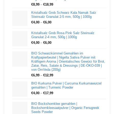
€
8,99
–
€
18,99
Kristallsalz Grob Schwarz Kala Namak Salz
Steinsalz Granulat 2-5 mm, 500g | 1000g
€
4,00
–
€
6,00
Kristallsalz Grob Rosa Pink Salz Steinsalz
Granulat 2-4 mm, 500g | 1000g
€
4,00
–
€
6,00
BIO Schwarzkümmel Gemahlen im
Kraftpapierbeutel | Nigella Sativa Pulver mit
Kräftigem Aroma | Orientalisches Gewürz für Brot,
Zatar, Reis, Salate & Dressings | DE-ÖKO-039 |
von OmVeda (200g)
€
6,99
–
€
12,99
BIO Kurkuma Pulver | Curcuma Kurkumawurzel
gemahlen | Turmeric Powder
€
4,00
–
€
17,99
BIO Bockshornklee gemahlen |
Bockshornkleesaatpulver | Organic Fenugreek
Seeds Powder