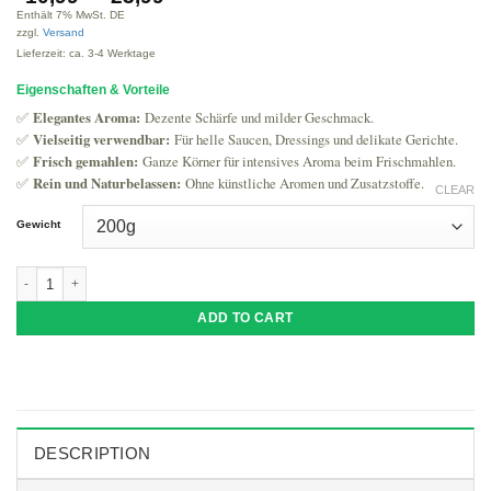
Enthält 7% MwSt. DE
zzgl.
Versand
Lieferzeit: ca. 3-4 Werktage
Eigenschaften & Vorteile
✅
Elegantes Aroma:
Dezente Schärfe und milder Geschmack.
✅
Vielseitig verwendbar:
Für helle Saucen, Dressings und delikate Gerichte.
✅
Frisch gemahlen:
Ganze Körner für intensives Aroma beim Frischmahlen.
✅
Rein und Naturbelassen:
Ohne künstliche Aromen und Zusatzstoffe.
CLEAR
Gewicht
BIO Pfeffer Weiß Ganz | Aromatischer Weißer Pfeffer für vielseitige Gerichte
ADD TO CART
DESCRIPTION