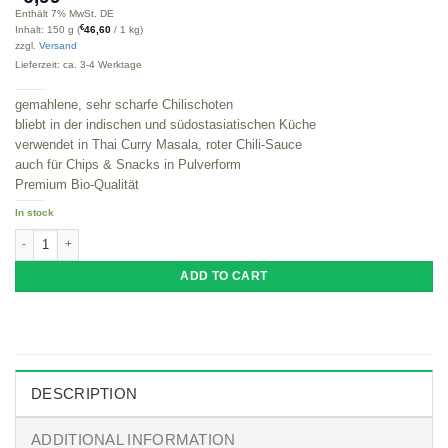
Enthält 7% MwSt. DE
€
Inhalt: 150 g (
46,60
/ 1 kg)
zzgl.
Versand
Lieferzeit: ca. 3-4 Werktage
gemahlene, sehr scharfe Chilischoten
bliebt in der indischen und südostasiatischen Küche
verwendet in Thai Curry Masala, roter Chili-Sauce
auch für Chips & Snacks in Pulverform
Premium Bio-Qualität
In stock
BIO Chillipulver 150g, scharf Chilischoten Chili gemahlen, Red Chilli Powder 
ADD TO CART
DESCRIPTION
ADDITIONAL INFORMATION