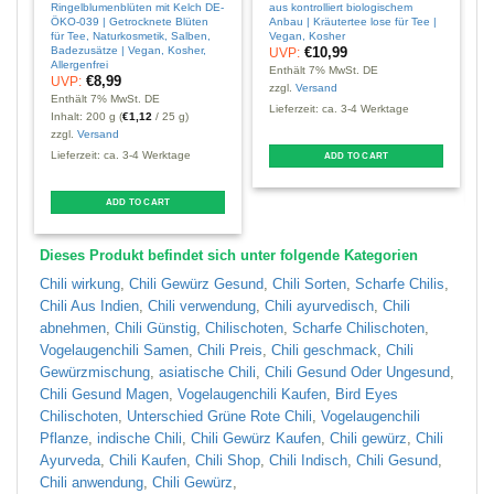
Ringelblumenblüten mit Kelch DE-
aus kontrolliert biologischem
Ö
ÖKO-039 | Getrocknete Blüten
Anbau | Kräutertee lose für Tee |
T
für Tee, Naturkosmetik, Salben,
Vegan, Kosher
M
Badezusätze | Vegan, Kosher,
A
€
10,99
UVP:
Allergenfrei
Enthält 7% MwSt. DE
€
8,99
UVP:
E
zzgl.
Versand
Enthält 7% MwSt. DE
z
Lieferzeit: ca. 3-4 Werktage
Inhalt: 200 g (
€
1,12
/ 25 g)
L
zzgl.
Versand
Lieferzeit: ca. 3-4 Werktage
ADD TO CART
T
ADD TO CART
p
Dieses Produkt befindet sich unter folgende Kategorien
m
v
Chili wirkung
,
Chili Gewürz Gesund
,
Chili Sorten
,
Scharfe Chilis
,
Chili Aus Indien
,
Chili verwendung
,
Chili ayurvedisch
,
Chili
o
abnehmen
,
Chili Günstig
,
Chilischoten
,
Scharfe Chilischoten
,
Vogelaugenchili Samen
,
Chili Preis
,
Chili geschmack
,
Chili
Gewürzmischung
,
asiatische Chili
,
Chili Gesund Oder Ungesund
,
Chili Gesund Magen
,
Vogelaugenchili Kaufen
,
Bird Eyes
Chilischoten
,
Unterschied Grüne Rote Chili
,
Vogelaugenchili
t
Pflanze
,
indische Chili
,
Chili Gewürz Kaufen
,
Chili gewürz
,
Chili
p
Ayurveda
,
Chili Kaufen
,
Chili Shop
,
Chili Indisch
,
Chili Gesund
,
Chili anwendung
,
Chili Gewürz
,