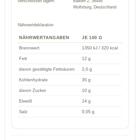
verschlossen lagern.
Balken 2, 38448
Wolfsburg, Deutschland
Nährwertdeklaration
NÄHRWERTANGABEN
JE 100 G
Brennwert
1350 kJ / 320 kcal
Fett
12 g
davon gesättigte Fettsäuren
2,0 g
Kohlenhydrate
35 g
davon Zucker
10 g
Eiweiß
14 g
Salz
0,05 g