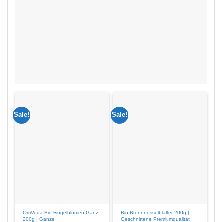
Sale!
Sale!
Sal
OmVeda Bio Ringelblumen Ganz
Bio Brennnesselblätter 200g |
O
200g | Ganze
Geschnittene Premiumqualität
G