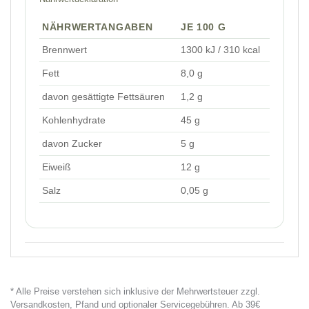
NÄHRWERTANGABEN
JE 100 G
Brennwert
1300 kJ / 310 kcal
Fett
8,0 g
davon gesättigte Fettsäuren
1,2 g
Kohlenhydrate
45 g
davon Zucker
5 g
Eiweiß
12 g
Salz
0,05 g
* Alle Preise verstehen sich inklusive der Mehrwertsteuer zzgl.
Versandkosten, Pfand und optionaler Servicegebühren. Ab 39€