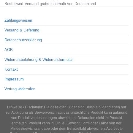
Bestellwert Versand gratis innerhalb von Deutschland.
Zahlungsweisen
Versand & Lieferung
Datenschutzerklärung
AGB
Widerrufsbelehrung & Widerrufsformular
Kontakt
Impressum
Vertrag widerrufen
Hinweise / Disclaimer: Die gezeigten Bilder sind Beispielbilder dienen nur
zur Abbildung als Serviervorschlag, das tatsächliche Produkt kann aufgrund
von Produktverbesserungen abweichen. Dekoration nicht im Produkt
enthalten. Produkt kann in Größe, Gewicht, Form oder Farbe von der
Mindestgewichtsangabe oder dem Beispielbild abweichen. Ayurveda-