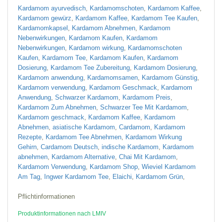
v
Kardamom ayurvedisch
,
Kardamomschoten
,
Kardamom Kaffee
,
Kardamom gewürz
,
Kardamom Kaffee
,
Kardamom Tee Kaufen
,
o
Kardamomkapsel
,
Kardamom Abnehmen
,
Kardamom
Nebenwirkungen
,
Kardamom Kaufen
,
Kardamom
Nebenwirkungen
,
Kardamom wirkung
,
Kardamomschoten
Kaufen
,
Kardamom Tee
,
Kardamom Kaufen
,
Kardamom
Dosierung
,
Kardamom Tee Zubereitung
,
Kardamom Dosierung
,
t
Kardamom anwendung
,
Kardamomsamen
,
Kardamom Günstig
,
p
Kardamom verwendung
,
Kardamom Geschmack
,
Kardamom
Anwendung
,
Schwarzer Kardamom
,
Kardamom Preis
,
Kardamom Zum Abnehmen
,
Schwarzer Tee Mit Kardamom
,
Kardamom geschmack
,
Kardamom Kaffee
,
Kardamom
Abnehmen
,
asiatische Kardamom
,
Cardamom
,
Kardamom
Rezepte
,
Kardamom Tee Abnehmen
,
Kardamom Wirkung
Gehirn
,
Cardamom Deutsch
,
indische Kardamom
,
Kardamom
abnehmen
,
Kardamom Alternative
,
Chai Mit Kardamom
,
Kardamom Verwendung
,
Kardamom Shop
,
Wieviel Kardamom
Am Tag
,
Ingwer Kardamom Tee
,
Elaichi
,
Kardamom Grün
,
Pflichtinformationen
Produktinformationen nach LMIV