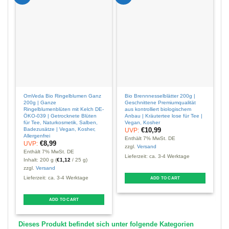
OmVeda Bio Ringelblumen Ganz
Bio Brennnesselblätter 200g |
O
200g | Ganze
Geschnittene Premiumqualität
G
Ringelblumenblüten mit Kelch DE-
aus kontrolliert biologischem
Ö
ÖKO-039 | Getrocknete Blüten
Anbau | Kräutertee lose für Tee |
T
für Tee, Naturkosmetik, Salben,
Vegan, Kosher
M
Badezusätze | Vegan, Kosher,
A
€
10,99
UVP:
Allergenfrei
Enthält 7% MwSt. DE
€
8,99
UVP:
E
zzgl.
Versand
Enthält 7% MwSt. DE
z
Lieferzeit: ca. 3-4 Werktage
Inhalt: 200 g (
€
1,12
/ 25 g)
L
zzgl.
Versand
Lieferzeit: ca. 3-4 Werktage
ADD TO CART
T
ADD TO CART
p
Dieses Produkt befindet sich unter folgende Kategorien
m