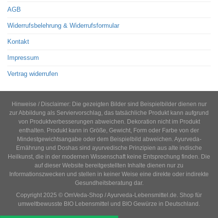
AGB
Widerrufsbelehrung & Widerrufsformular
Kontakt
Impressum
Vertrag widerrufen
Hinweise / Disclaimer: Die gezeigten Bilder sind Beispielbilder dienen nur
zur Abbildung als Serviervorschlag, das tatsächliche Produkt kann aufgrund
von Produktverbesserungen abweichen. Dekoration nicht im Produkt
enthalten. Produkt kann in Größe, Gewicht, Form oder Farbe von der
Mindestgewichtsangabe oder dem Beispielbild abweichen. Ayurveda-
Ernährung und Doshas sind ayurvedische Prinzipien aus alte indische
Heilkunst, die in der modernen Wissenschaft keine Entsprechung finden. Die
auf dieser Website bereitgestellten Inhalte dienen nur zu
Informationszwecken und stellen in keiner Weise eine direkte oder indirekte
Gesundheitsberatung dar.
Copyright 2025 © OmVeda-Shop / Ayurveda-Lebensmittel.de. Shop für
umweltbewusste BIO Lebensmittel und BIO Gewürze in Deutschland.