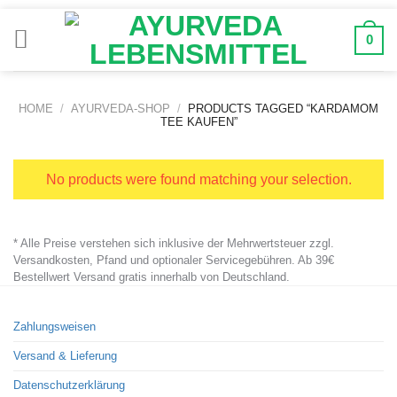
Zum
Inhalt
0
springen
HOME
/
AYURVEDA-SHOP
/
PRODUCTS TAGGED “KARDAMOM
TEE KAUFEN”
No products were found matching your selection.
* Alle Preise verstehen sich inklusive der Mehrwertsteuer zzgl.
Versandkosten, Pfand und optionaler Servicegebühren. Ab 39€
Bestellwert Versand gratis innerhalb von Deutschland.
Zahlungsweisen
Versand & Lieferung
Datenschutzerklärung