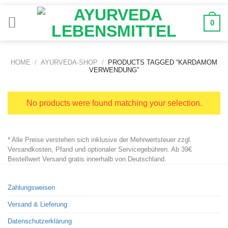
Zum
Inhalt
0
springen
HOME
/
AYURVEDA-SHOP
/
PRODUCTS TAGGED “KARDAMOM
VERWENDUNG”
No products were found matching your selection.
* Alle Preise verstehen sich inklusive der Mehrwertsteuer zzgl.
Versandkosten, Pfand und optionaler Servicegebühren. Ab 39€
Bestellwert Versand gratis innerhalb von Deutschland.
Zahlungsweisen
Versand & Lieferung
Datenschutzerklärung