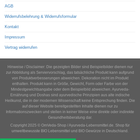
AGB
Widerrufsbelehrung & Widerrufsformular
Kontakt
Impressum
Vertrag widerrufen
Hinweise / Disclaimer: Die gezeigten Bilder sind Beispielbilder dienen nur
zur Abbildung als Serviervorschlag, das tatsächliche Produkt kann aufgrund
von Produktverbesserungen abweichen. Dekoration nicht im Produkt
enthalten. Produkt kann in Größe, Gewicht, Form oder Farbe von der
Mindestgewichtsangabe oder dem Beispielbild abweichen. Ayurveda-
Ernährung und Doshas sind ayurvedische Prinzipien aus alte indische
Heilkunst, die in der modernen Wissenschaft keine Entsprechung finden. Die
auf dieser Website bereitgestellten Inhalte dienen nur zu
Informationszwecken und stellen in keiner Weise eine direkte oder indirekte
Gesundheitsberatung dar.
Copyright 2025 © OmVeda-Shop / Ayurveda-Lebensmittel.de. Shop für
umweltbewusste BIO Lebensmittel und BIO Gewürze in Deutschland.