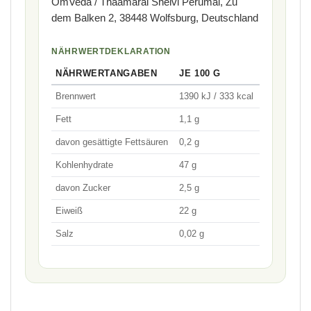
OmVeda / Thaamarai Shelvi Perumal, Zu
dem Balken 2, 38448 Wolfsburg, Deutschland
NÄHRWERTDEKLARATION
NÄHRWERTANGABEN
JE 100 G
Brennwert
1390 kJ / 333 kcal
Fett
1,1 g
davon gesättigte Fettsäuren
0,2 g
Kohlenhydrate
47 g
davon Zucker
2,5 g
Eiweiß
22 g
Salz
0,02 g