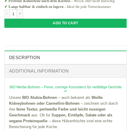
✔
Perfekte Konsistenz nach dem Kochen
– Weich, aber nicht matschig
✔
Lange haltbar & einfach zu lagern
– Ideal für jede Vorratskammer
BIO Weiße Bohnen 1000g | Milder Geschmack & Vielseitige Verwendung quan
ADD TO CART
DESCRIPTION
ADDITIONAL INFORMATION
BIO Weiße-Bohnen – Feine, cremige Konsistenz für vielfältige Gerichte
🌱
Unsere
BIO Alubia-Bohnen
– auch bekannt als
Weiße
Kidneybohnen oder Cannellini-Bohnen
– zeichnen sich durch
ihre
feine Textur, perlweiße Farbe und leicht nussigen
Geschmack
aus. Ob für
Suppen, Eintöpfe, Salate oder als
vegane Proteinquelle
– diese Hülsenfrüchte sind eine echte
Bereicherung für jede Küche.