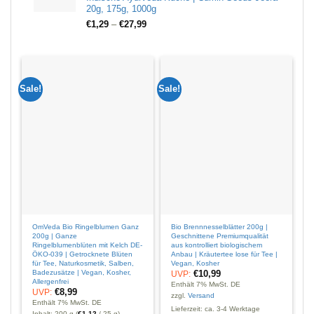
20g, 175g, 1000g
€
1,29
–
€
27,99
Sale!
Sale!
Sal
OmVeda Bio Ringelblumen Ganz
Bio Brennnesselblätter 200g |
O
200g | Ganze
Geschnittene Premiumqualität
G
Ringelblumenblüten mit Kelch DE-
aus kontrolliert biologischem
Ö
ÖKO-039 | Getrocknete Blüten
Anbau | Kräutertee lose für Tee |
T
für Tee, Naturkosmetik, Salben,
Vegan, Kosher
M
Badezusätze | Vegan, Kosher,
A
€
10,99
UVP:
Allergenfrei
Enthält 7% MwSt. DE
€
8,99
UVP:
E
zzgl.
Versand
Enthält 7% MwSt. DE
z
Lieferzeit: ca. 3-4 Werktage
Inhalt: 200 g (
€
1,12
/ 25 g)