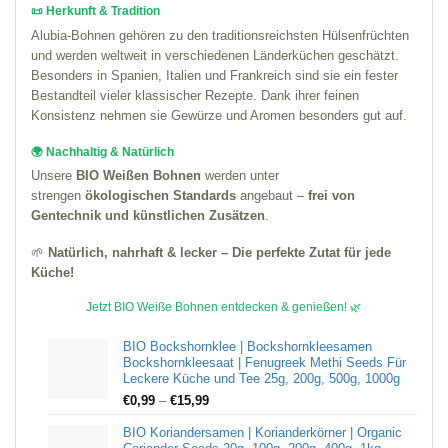
📜 Herkunft & Tradition
Alubia-Bohnen gehören zu den traditionsreichsten Hülsenfrüchten
und werden weltweit in verschiedenen Länderküchen geschätzt.
Besonders in Spanien, Italien und Frankreich sind sie ein fester
Bestandteil vieler klassischer Rezepte. Dank ihrer feinen
Konsistenz nehmen sie Gewürze und Aromen besonders gut auf.
🌍 Nachhaltig & Natürlich
Unsere
BIO Weißen Bohnen
werden unter
strengen
ökologischen Standards
angebaut –
frei von
Gentechnik und künstlichen Zusätzen
.
🌱
Natürlich, nahrhaft & lecker – Die perfekte Zutat für jede
Küche!
Jetzt BIO Weiße Bohnen entdecken & genießen! 🌿
BIO Bockshornklee | Bockshornkleesamen
Bockshornkleesaat | Fenugreek Methi Seeds Für
Leckere Küche und Tee 25g, 200g, 500g, 1000g
€
0,99
–
€
15,99
BIO Koriandersamen | Korianderkörner | Organic