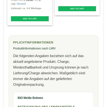
L
zzgl.
Versand
Lieferzeit: ca. 3-4 Werktage
ADD TO CART
T
ADD TO CART
p
m
v
PFLICHTINFORMATIONEN
o
Produktinformationen nach LMIV
Die folgenden Angaben beziehen sich auf das
aktuell angebotene Produkt. Charge,
Mindesthaltbarkeit und Ursprung können je nach
t
Lieferung/Charge abweichen. Maßgeblich sind
p
immer die Angaben auf der gelieferten
Originalverpackung.
BIO Weiße Bohnen