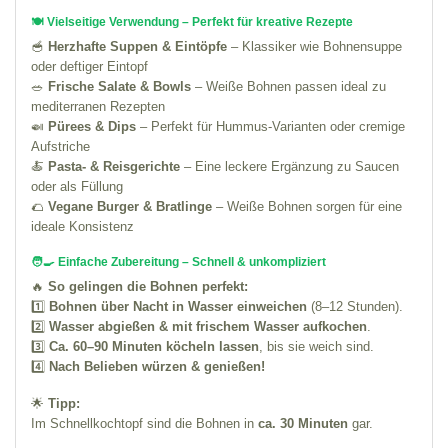
🍽️ Vielseitige Verwendung – Perfekt für kreative Rezepte
🥣
Herzhafte Suppen & Eintöpfe
– Klassiker wie Bohnensuppe
oder deftiger Eintopf
🥗
Frische Salate & Bowls
– Weiße Bohnen passen ideal zu
mediterranen Rezepten
🍛
Pürees & Dips
– Perfekt für Hummus-Varianten oder cremige
Aufstriche
🍝
Pasta- & Reisgerichte
– Eine leckere Ergänzung zu Saucen
oder als Füllung
🌮
Vegane Burger & Bratlinge
– Weiße Bohnen sorgen für eine
ideale Konsistenz
🧑‍🍳 Einfache Zubereitung – Schnell & unkompliziert
🔥
So gelingen die Bohnen perfekt:
1️⃣
Bohnen über Nacht in Wasser einweichen
(8–12 Stunden).
2️⃣
Wasser abgießen & mit frischem Wasser aufkochen
.
3️⃣
Ca. 60–90 Minuten köcheln lassen
, bis sie weich sind.
4️⃣
Nach Belieben würzen & genießen!
🌟
Tipp:
Im Schnellkochtopf sind die Bohnen in
ca. 30 Minuten
gar.