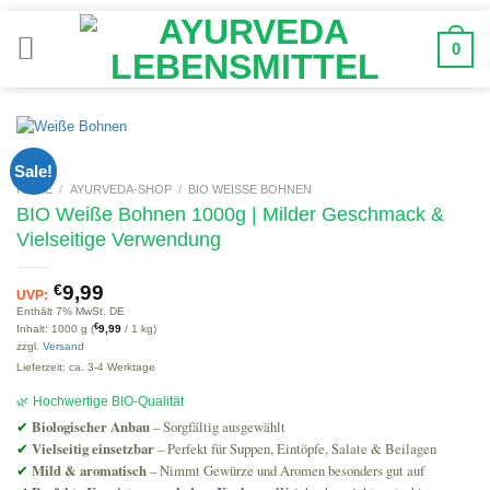
Zum
Inhalt
0
springen
Bi
bz
Ne
Sale!
HOME
/
AYURVEDA-SHOP
/
BIO WEISSE BOHNEN
BIO Weiße Bohnen 1000g | Milder Geschmack &
Vielseitige Verwendung
€
9,99
UVP:
Enthält 7% MwSt. DE
€
Inhalt: 1000 g (
9,99
/ 1 kg)
zzgl.
Versand
Lieferzeit: ca. 3-4 Werktage
🌿 Hochwertige BIO-Qualität
✔
Biologischer Anbau
– Sorgfältig ausgewählt
✔
Vielseitig einsetzbar
– Perfekt für Suppen, Eintöpfe, Salate & Beilagen
✔
Mild & aromatisch
– Nimmt Gewürze und Aromen besonders gut auf