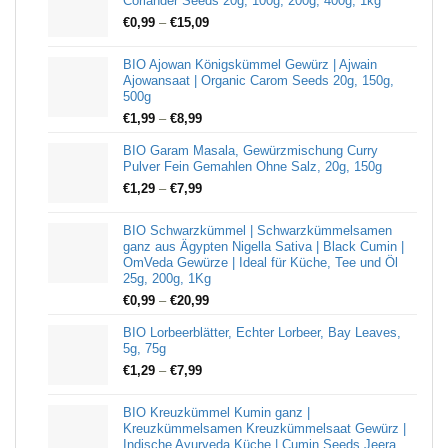
Coriander Seeds 20g, 100g, 200g, 400g, 1kg
€
0,99
–
€
15,09
BIO Ajowan Königskümmel Gewürz | Ajwain
Ajowansaat | Organic Carom Seeds 20g, 150g,
500g
€
1,99
–
€
8,99
BIO Garam Masala, Gewürzmischung Curry
Pulver Fein Gemahlen Ohne Salz, 20g, 150g
€
1,29
–
€
7,99
BIO Schwarzkümmel | Schwarzkümmelsamen
ganz aus Ägypten Nigella Sativa | Black Cumin |
OmVeda Gewürze | Ideal für Küche, Tee und Öl
25g, 200g, 1Kg
€
0,99
–
€
20,99
BIO Lorbeerblätter, Echter Lorbeer, Bay Leaves,
5g, 75g
€
1,29
–
€
7,99
BIO Kreuzkümmel Kumin ganz |
Kreuzkümmelsamen Kreuzkümmelsaat Gewürz |
Indische Ayurveda Küche | Cumin Seeds Jeera