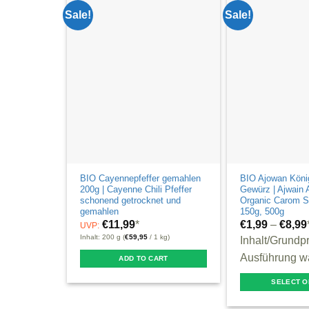
multiple
Sale!
Sale!
variants.
The
options
may
be
chosen
on
the
product
BIO Cayennepfeffer gemahlen
BIO Ajowan Kön
page
200g | Cayenne Chili Pfeffer
Gewürz | Ajwain 
schonend getrocknet und
Organic Carom S
gemahlen
150g, 500g
€
11,99
*
€
1,99
–
€
8,99
UVP:
Inhalt: 200 g (
€
59,95
/ 1 kg)
Inhalt/Grundpr
Ausführung w
ADD TO CART
SELECT O
This