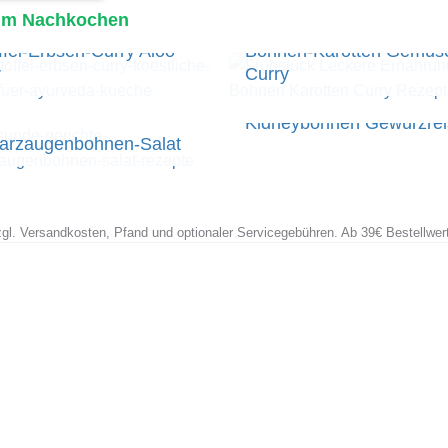
 zum Nachkochen
ffel-Erbsen-Curry Aloo
Bohnen-Karotten Gemüs
r
Curry
Kidneybohnen Gewürzrei
arzaugenbohnen-Salat
zzgl. Versandkosten, Pfand und optionaler Servicegebühren. Ab 39€ Bestellwer