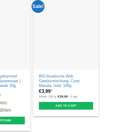
Sale!
igskümmel
BIO Asiatische Wok
Ajowansaat |
Gewürzmischung, Curry
eeds 20g,
Masala, mild, 100g
€
3,99
*
*
Inhalt: 100 g (
€
39,90
/ 1 kg)
eis:
ADD TO CART
ählen
PTIONS