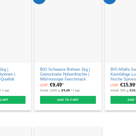
1kg |
BIO Schwarze Bohnen 1kg |
BIO Alfalfa S
abohnen |
Getrocknete Hülsenfrüchte |
Keimfähige Lu
Qualität
Mild-nussiger Geschmack
frische Spros
€
9,49
*
€
15,99
UVP:
UVP:
/ 1 kg)
Inhalt: 1000 g (
€
9,49
/ 1 kg)
Inhalt: 500 g (
€
31
 CART
ADD TO CART
ADD 