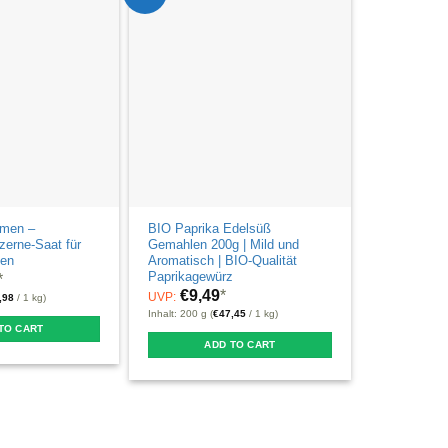
amen –
BIO Paprika Edelsüß
zerne-Saat für
Gemahlen 200g | Mild und
sen
Aromatisch | BIO-Qualität
Paprikagewürz
*
€
9,49
*
UVP:
,98
/ 1 kg)
Inhalt: 200 g (
€
47,45
/ 1 kg)
TO CART
ADD TO CART