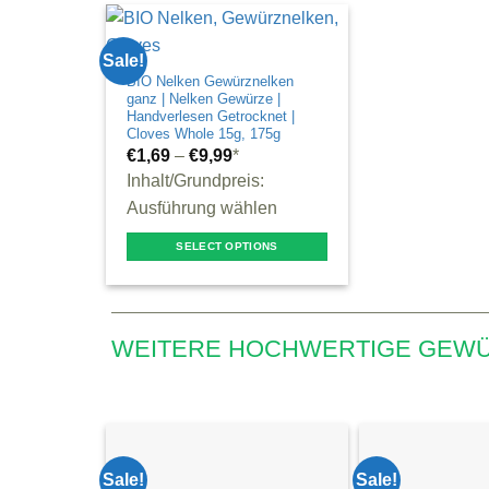
Sale!
BIO Nelken Gewürznelken
ganz | Nelken Gewürze |
Handverlesen Getrocknet |
Cloves Whole 15g, 175g
€
1,69
–
€
9,99
*
Inhalt/Grundpreis:
Ausführung wählen
SELECT OPTIONS
This
product
has
WEITERE HOCHWERTIGE GEWÜR
multiple
variants.
The
options
may
Sale!
Sale!