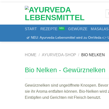
Zum
Inhalt
Se
springen
for
START
REZEPTE
GEWÜRZE
MASALAS
🌿 NEU: Ayurveda-Lebensmittel wird zu OmVeda 👉 Uns
HOME
/
AYURVEDA-SHOP
/
BIO NELKEN
Bio Nelken - Gewürznelken
Gewürznelken sind ungeöffnete Knospen. Bevor 
sie ihr Aroma entfalten können. Bio-Nelken wir
Eintöpfen und Gerichten mit Fleisch benutzt.