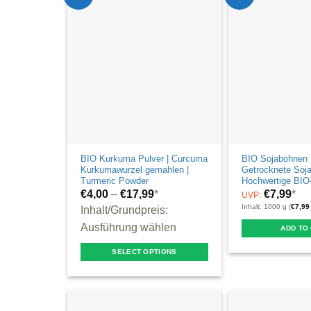
be
chosen
on
the
product
page
BIO Kurkuma Pulver | Curcuma
BIO Sojabohnen 
Kurkumawurzel gemahlen |
Getrocknete Soj
Turmeric Powder
Hochwertige BIO-
€
4,00
–
€
17,99
*
€
7,99
*
UVP:
Inhalt: 1000 g (
€
7,99
Inhalt/Grundpreis:
Ausführung wählen
ADD TO
SELECT OPTIONS
This
product
has