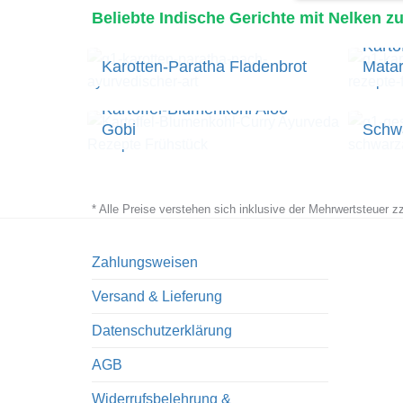
product
Beliebte Indische Gerichte mit Nelken
has
Karto
multiple
Karotten-Paratha Fladenbrot
Mata
variants.
The
Kartoffel-Blumenkohl Aloo
options
Gobi
Schw
may
be
chosen
* Alle Preise verstehen sich inklusive der Mehrwertsteuer 
on
the
product
Zahlungsweisen
page
Versand & Lieferung
Datenschutzerklärung
AGB
Widerrufsbelehrung &