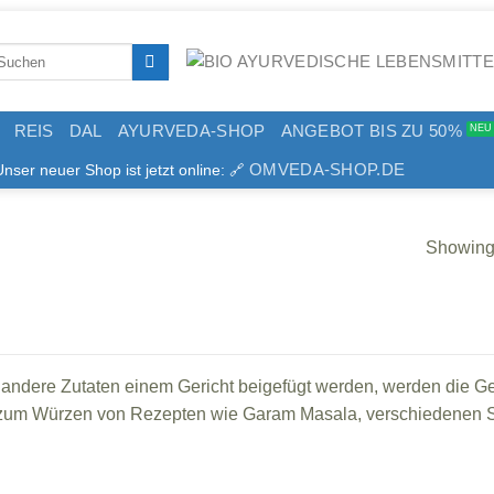
arch
:
REIS
DAL
AYURVEDA-SHOP
ANGEBOT BIS ZU 50%
OMVEDA-SHOP.DE
er neuer Shop ist jetzt online: 🔗
Showing 
andere Zutaten einem Gericht beigefügt werden, werden die G
d zum Würzen von Rezepten wie Garam Masala, verschiedenen Sp