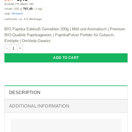
Enthält 7% MwSt. DE
€
Inhalt: 200 g (
47,45
/ 1 kg)
zzgl.
Versand
Lieferzeit: ca. 3-4 Werktage
BIO Paprika Edelsüß Gemahlen 200g | Mild und Aromatisch | Premium
BIO-Qualität Paprikagewürz | PaprikaPulver Perfekt für Gulasch,
Eintöpfe | OmVeda Gewürz
BIO Paprika Edelsüß Gemahlen 200g | Mild und Aromatisch | BIO-Qualität Pa
ADD TO CART
DESCRIPTION
ADDITIONAL INFORMATION