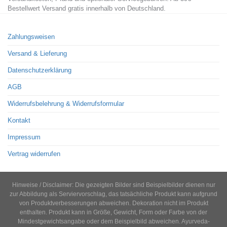
Bestellwert Versand gratis innerhalb von Deutschland.
Zahlungsweisen
Versand & Lieferung
Datenschutzerklärung
AGB
Widerrufsbelehrung & Widerrufsformular
Kontakt
Impressum
Vertrag widerrufen
Hinweise / Disclaimer: Die gezeigten Bilder sind Beispielbilder dienen nur
zur Abbildung als Serviervorschlag, das tatsächliche Produkt kann aufgrund
von Produktverbesserungen abweichen. Dekoration nicht im Produkt
enthalten. Produkt kann in Größe, Gewicht, Form oder Farbe von der
Mindestgewichtsangabe oder dem Beispielbild abweichen. Ayurveda-