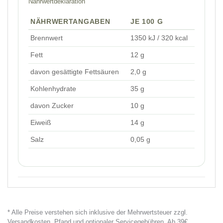
Nährwertdeklaration
NÄHRWERTANGABEN
JE 100 G
Brennwert
1350 kJ / 320 kcal
Fett
12 g
davon gesättigte Fettsäuren
2,0 g
Kohlenhydrate
35 g
davon Zucker
10 g
Eiweiß
14 g
Salz
0,05 g
* Alle Preise verstehen sich inklusive der Mehrwertsteuer zzgl.
Versandkosten, Pfand und optionaler Servicegebühren. Ab 39€