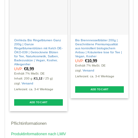
OmVeda Bio Ringelblumen Ganz
Bio Brennnesselblätter 200g |
O
200g | Ganze
Geschnittene Premiumqualität
G
Ringelblumenblüten mit Kelch DE-
aus kontrolliert biologischem
Ö
ÖKO-039 | Getrocknete Blüten
Anbau | Kräutertee lose für Tee |
T
für Tee, Naturkosmetik, Salben,
Vegan, Kosher
M
Badezusätze | Vegan, Kosher,
A
€
10,99
UVP:
Allergenfrei
Enthält 7% MwSt. DE
€
8,99
UVP:
E
zzgl.
Versand
Enthält 7% MwSt. DE
z
Lieferzeit: ca. 3-4 Werktage
Inhalt: 200 g (
€
1,12
/ 25 g)
L
zzgl.
Versand
Lieferzeit: ca. 3-4 Werktage
ADD TO CART
T
ADD TO CART
p
m
Pflichtinformationen
v
Produktinformationen nach LMIV
o