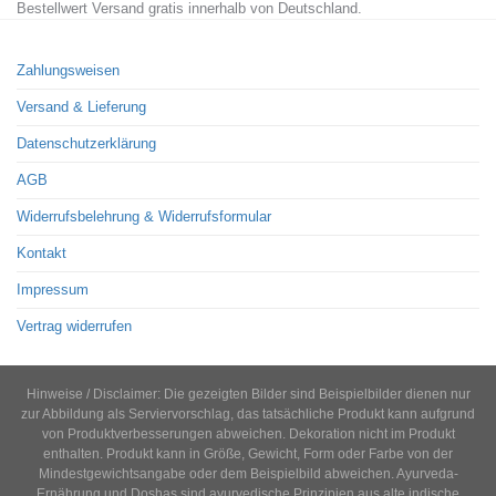
Bestellwert Versand gratis innerhalb von Deutschland.
Zahlungsweisen
Versand & Lieferung
Datenschutzerklärung
AGB
Widerrufsbelehrung & Widerrufsformular
Kontakt
Impressum
Vertrag widerrufen
Hinweise / Disclaimer: Die gezeigten Bilder sind Beispielbilder dienen nur
zur Abbildung als Serviervorschlag, das tatsächliche Produkt kann aufgrund
von Produktverbesserungen abweichen. Dekoration nicht im Produkt
enthalten. Produkt kann in Größe, Gewicht, Form oder Farbe von der
Mindestgewichtsangabe oder dem Beispielbild abweichen. Ayurveda-
Ernährung und Doshas sind ayurvedische Prinzipien aus alte indische