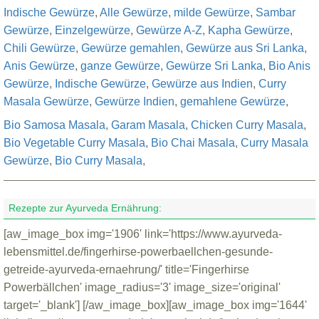
Indische Gewürze
,
Alle Gewürze
,
milde Gewürze
,
Sambar
Gewürze
,
Einzelgewürze
,
Gewürze A-Z
,
Kapha Gewürze
,
Chili Gewürze
,
Gewürze gemahlen
,
Gewürze aus Sri Lanka
,
Anis Gewürze
,
ganze Gewürze
,
Gewürze Sri Lanka
,
Bio Anis
Gewürze
,
Indische Gewürze
,
Gewürze aus Indien
,
Curry
Masala Gewürze
,
Gewürze Indien
,
gemahlene Gewürze
,
Bio Samosa Masala
,
Garam Masala
,
Chicken Curry Masala
,
Bio Vegetable Curry Masala
,
Bio Chai Masala
,
Curry Masala
Gewürze
,
Bio Curry Masala
,
Rezepte zur Ayurveda Ernährung:
[aw_image_box img='1906' link='https://www.ayurveda-
lebensmittel.de/fingerhirse-powerbaellchen-gesunde-
getreide-ayurveda-ernaehrung/' title='Fingerhirse
Powerbällchen' image_radius='3' image_size='original'
target='_blank'] [/aw_image_box][aw_image_box img='1644'