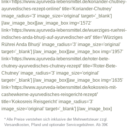
link='https://www.ayurveda-lebensmittel.de/koriander-chutney-
ayurvedisches-rezept-online/' title='Koriander-Chutney'
image_radius='3' image_size='original' target='_blank']
[/aw_image_box][aw_image_box img='1572'
link='https://www.ayurveda-lebensmittel.de/wuerziges-ruehrei-
indisches-anda-bhurji-auf-ayurvedischer-art/' title='Würziges
Rührei Anda Bhurji' image_radius='3' image_size='original'
target='_blank'] [/aw_image_box][aw_image_box img='1957'
link='https://www.ayurveda-lebensmittel.de/roter-bete-
chutney-ayurvedisches-chutney-rezept/' title='Roter-Bete-
Chutney' image_radius='3' image_size='original'
target='_blank'] [/aw_image_box][aw_image_box img='1635'
link='https://www.ayurveda-lebensmittel.de/kokosreis-mit-
cashewkerne-ayurvedisches-reisgericht-rezept/'
title='Kokosreis Reisgericht' image_radius='3'
image_size='original' target='_blank'] [/aw_image_box]
* Alle Preise verstehen sich inklusive der Mehrwertsteuer zzgl.
Versandkosten, Pfand und optionaler Servicegebühren. Ab 39€