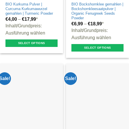
BIO Kurkuma Pulver |
BIO Bockshornklee gemahlen |
page
Curcuma Kurkumawurzel
Bockshornkleesaatpulver |
gemahlen | Turmeric Powder
Organic Fenugreek Seeds
Powder
€
4,00
–
€
17,99
*
€
6,99
–
€
18,99
*
Inhalt/Grundpreis:
Inhalt/Grundpreis:
Ausführung wählen
Ausführung wählen
SELECT OPTIONS
SELECT OPTIONS
This
This
product
product
has
has
multiple
multiple
Sale!
Sale!
variants.
variants.
The
The
options
options
may
may
be
be
chosen
chosen
on
on