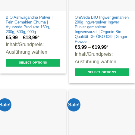
the
the
product
product
page
BIO Ashwagandha Pulver |
OmVeda BIO Ingwer gemahlen
page
Fein Gemahlen Churna |
200g Ingwerpulver Ingwer
Ayurveda Produkte 150g,
Pulver gemahlene
200g, 500g, 900g
Ingwerwurzel | Organic Bio-
Qualität DE-ÖKO-039 | Ginger
€
5,99
–
€
18,99
*
Powder
Inhalt/Grundpreis:
€
5,99
–
€
19,99
*
Ausführung wählen
Inhalt/Grundpreis:
Ausführung wählen
SELECT OPTIONS
This
SELECT OPTIONS
product
This
has
product
multiple
has
variants.
multiple
Sale!
Sale!
The
variants.
options
The
may
options
be
may