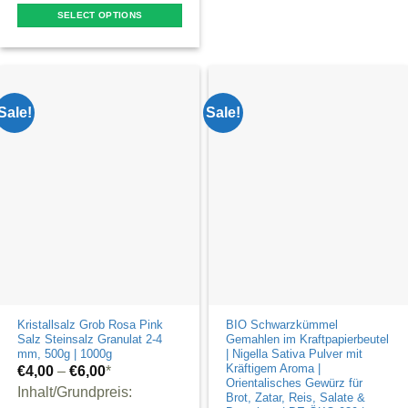
product
SELECT OPTIONS
has
This
multiple
product
variants.
has
The
multiple
Sale!
Sale!
options
variants.
may
The
be
options
chosen
may
on
be
the
chosen
product
on
page
the
product
Kristallsalz Grob Rosa Pink
BIO Schwarzkümmel
page
Salz Steinsalz Granulat 2-4
Gemahlen im Kraftpapierbeutel
mm, 500g | 1000g
| Nigella Sativa Pulver mit
Kräftigem Aroma |
€
4,00
–
€
6,00
*
Orientalisches Gewürz für
Inhalt/Grundpreis:
Brot, Zatar, Reis, Salate &