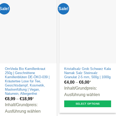
Sale!
Sale!
OmVeda Bio Kamillenkraut
Kristallsalz Grob Schwarz Kala
250g | Geschnittene
Namak Salz Steinsalz
Kamillenblüten DE-ÖKO-039 |
Granulat 2-5 mm, 500g | 1000g
Kräutertee Lose für Tee,
€
4,00
–
€
6,00
*
Gesichtsdampf, Kosmetik,
Inhalt/Grundpreis:
Maskenfüllung | Vegan,
Naturrein, Allergenfrei
Ausführung wählen
€
8,99
–
€
18,99
*
SELECT OPTIONS
Inhalt/Grundpreis:
This
Ausführung wählen