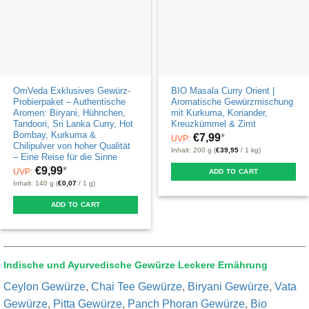
chosen
be
on
chosen
the
on
product
the
page
product
OmVeda Exklusives Gewürz-
BIO Masala Curry Orient |
page
Probierpaket – Authentische
Aromatische Gewürzmischung
Aromen: Biryani, Hühnchen,
mit Kurkuma, Koriander,
Tandoori, Sri Lanka Curry, Hot
Kreuzkümmel & Zimt
Bombay, Kurkuma &
€
7,99
*
UVP:
Chilipulver von hoher Qualität
Inhalt: 200 g (
€
39,95
/ 1 kg)
– Eine Reise für die Sinne
€
9,99
*
UVP:
ADD TO CART
Inhalt: 140 g (
€
0,07
/ 1 g)
ADD TO CART
Indische und Ayurvedische Gewürze Leckere Ernährung
Ceylon Gewürze
,
Chai Tee Gewürze
,
Biryani Gewürze
,
Vata
Gewürze
,
Pitta Gewürze
,
Panch Phoran Gewürze
,
Bio