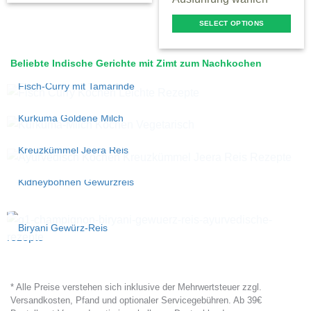
SELECT OPTIONS
This
product
Beliebte Indische Gerichte mit Zimt zum Nachkochen
has
Fisch-Curry mit Tamarinde
multiple
variants.
Kurkuma Goldene Milch
The
options
Kreuzkümmel Jeera Reis
may
be
Kidneybohnen Gewürzreis
chosen
on
Biryani Gewürz-Reis
the
product
page
* Alle Preise verstehen sich inklusive der Mehrwertsteuer zzgl.
Versandkosten, Pfand und optionaler Servicegebühren. Ab 39€