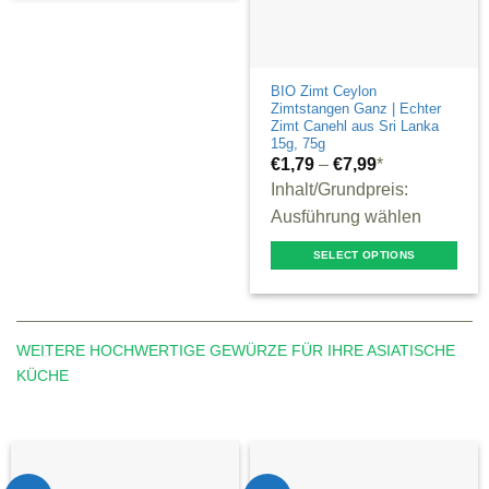
BIO Zimt Ceylon
Zimtstangen Ganz | Echter
Zimt Canehl aus Sri Lanka
15g, 75g
€
1,79
–
€
7,99
*
Inhalt/Grundpreis:
Ausführung wählen
SELECT OPTIONS
This
product
has
WEITERE HOCHWERTIGE GEWÜRZE FÜR IHRE ASIATISCHE
multiple
KÜCHE
variants.
The
options
may