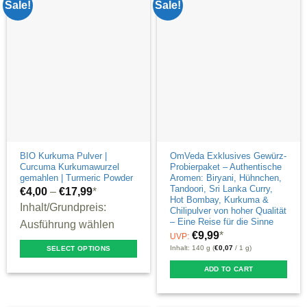
Sale!
Sale!
be
chosen
on
the
product
page
BIO Kurkuma Pulver |
OmVeda Exklusives Gewürz-
Curcuma Kurkumawurzel
Probierpaket – Authentische
gemahlen | Turmeric Powder
Aromen: Biryani, Hühnchen,
Tandoori, Sri Lanka Curry,
€
4,00
–
€
17,99
*
Hot Bombay, Kurkuma &
Inhalt/Grundpreis:
Chilipulver von hoher Qualität
– Eine Reise für die Sinne
Ausführung wählen
€
9,99
*
UVP:
Inhalt: 140 g (
€
0,07
/ 1 g)
SELECT OPTIONS
This
ADD TO CART
product
has