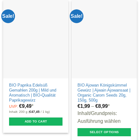
multiple
variants.
Sale!
Sale!
The
options
may
be
chosen
on
the
product
page
BIO Paprika Edelsüß
BIO Ajowan Königskümmel
Gemahlen 200g | Mild und
Gewürz | Ajwain Ajowansaat |
Aromatisch | BIO-Qualität
Organic Carom Seeds 20g,
Paprikagewürz
150g, 500g
€
9,49
*
€
1,99
–
€
8,99
*
UVP:
Inhalt: 200 g (
€
47,45
/ 1 kg)
Inhalt/Grundpreis:
Ausführung wählen
ADD TO CART
SELECT OPTIONS
This