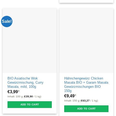
product
has
multiple
Sale!
variants.
The
options
may
be
chosen
on
the
product
BIO Asiatische Wok
Hähnchengewürz Chicken
Gewürzmischung, Curry
Masala BIO + Garam Masala
page
Masala, mild, 100g
Gewürzmischungen BIO
150g
€
3,99
*
€
9,49
*
Inhalt: 100 g (
€
39,90
/ 1 kg)
Inhalt: 150 g (
€
63,27
/ 1 kg)
ADD TO CART
ADD TO CART