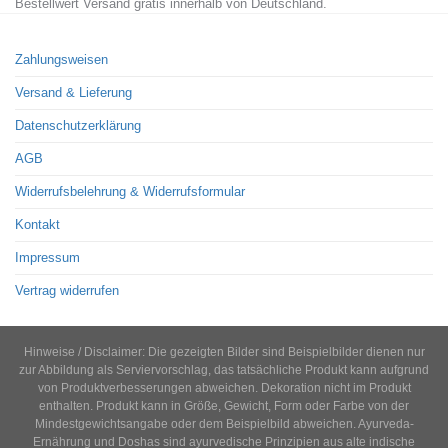
Bestellwert Versand gratis innerhalb von Deutschland.
Zahlungsweisen
Versand & Lieferung
Datenschutzerklärung
AGB
Widerrufsbelehrung & Widerrufsformular
Kontakt
Impressum
Vertrag widerrufen
Hinweise / Disclaimer: Die gezeigten Bilder sind Beispielbilder dienen nur
zur Abbildung als Serviervorschlag, das tatsächliche Produkt kann aufgrund
von Produktverbesserungen abweichen. Dekoration nicht im Produkt
enthalten. Produkt kann in Größe, Gewicht, Form oder Farbe von der
Mindestgewichtsangabe oder dem Beispielbild abweichen. Ayurveda-
Ernährung und Doshas sind ayurvedische Prinzipien aus alte indische