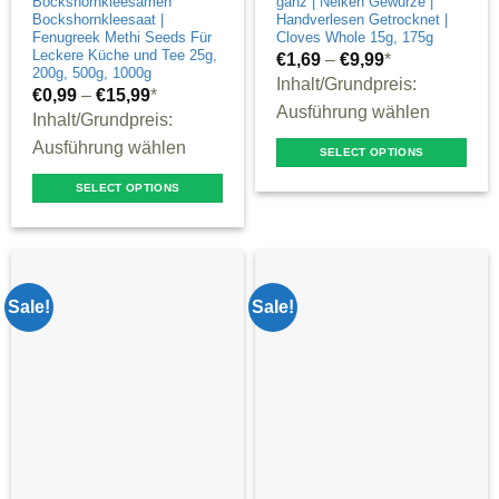
Bockshornkleesamen
ganz | Nelken Gewürze |
page
Bockshornkleesaat |
Handverlesen Getrocknet |
Fenugreek Methi Seeds Für
Cloves Whole 15g, 175g
Leckere Küche und Tee 25g,
€
1,69
–
€
9,99
*
200g, 500g, 1000g
Inhalt/Grundpreis:
€
0,99
–
€
15,99
*
Ausführung wählen
Inhalt/Grundpreis:
Ausführung wählen
SELECT OPTIONS
This
SELECT OPTIONS
product
This
has
product
multiple
has
variants.
multiple
Sale!
Sale!
The
variants.
options
The
may
options
be
may
chosen
be
on
chosen
the
on