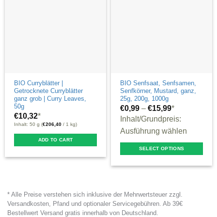
may
options
be
may
chosen
be
on
chosen
the
on
product
the
page
product
BIO Curryblätter |
BIO Senfsaat, Senfsamen,
Getrocknete Curryblätter
Senfkörner, Mustard, ganz,
page
ganz grob | Curry Leaves,
25g, 200g, 1000g
50g
€
0,99
–
€
15,99
*
€
10,32
*
Inhalt/Grundpreis:
Inhalt: 50 g (
€
206,40
/ 1 kg)
Ausführung wählen
ADD TO CART
SELECT OPTIONS
This
product
has
* Alle Preise verstehen sich inklusive der Mehrwertsteuer zzgl.
multiple
Versandkosten, Pfand und optionaler Servicegebühren. Ab 39€
variants.
Bestellwert Versand gratis innerhalb von Deutschland.