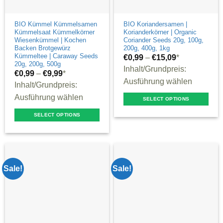
product
the
page
product
BIO Kümmel Kümmelsamen
BIO Koriandersamen |
Kümmelsaat Kümmelkörner
Korianderkörner | Organic
page
Wiesenkümmel | Kochen
Coriander Seeds 20g, 100g,
Backen Brotgewürz
200g, 400g, 1kg
Kümmeltee | Caraway Seeds
€
0,99
–
€
15,09
*
20g, 200g, 500g
Inhalt/Grundpreis:
€
0,99
–
€
9,99
*
Ausführung wählen
Inhalt/Grundpreis:
Ausführung wählen
SELECT OPTIONS
This
SELECT OPTIONS
product
This
has
product
multiple
has
variants.
multiple
Sale!
Sale!
The
variants.
options
The
may
options
be
may