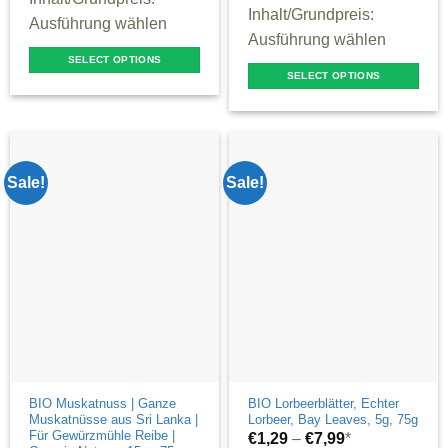
Inhalt/Grundpreis:
Ausführung wählen
Ausführung wählen
SELECT OPTIONS
SELECT OPTIONS
This
This
product
product
has
has
multiple
multiple
Sale!
Sale!
variants.
variants.
The
The
options
options
may
may
be
be
chosen
chosen
on
on
the
the
product
product
BIO Muskatnuss | Ganze
BIO Lorbeerblätter, Echter
page
Muskatnüsse aus Sri Lanka |
Lorbeer, Bay Leaves, 5g, 75g
page
Für Gewürzmühle Reibe |
€
1,29
–
€
7,99
*