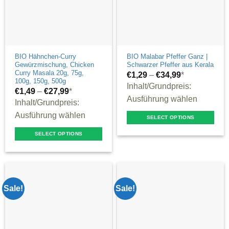
chosen
be
on
chosen
the
on
product
the
page
product
BIO Hähnchen-Curry
BIO Malabar Pfeffer Ganz |
Gewürzmischung, Chicken
Schwarzer Pfeffer aus Kerala
page
Curry Masala 20g, 75g,
€
1,29
–
€
34,99
*
100g, 150g, 500g
Inhalt/Grundpreis:
€
1,49
–
€
27,99
*
Ausführung wählen
Inhalt/Grundpreis:
Ausführung wählen
SELECT OPTIONS
This
SELECT OPTIONS
product
This
has
product
multiple
has
variants.
multiple
Sale!
Sale!
The
variants.
options
The
may
options