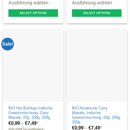
Ausführung wählen
Ausführung wählen
SELECT OPTIONS
SELECT OPTIONS
This
This
product
product
has
has
multiple
multiple
Sale!
variants.
variants.
The
The
options
options
may
may
be
be
chosen
chosen
on
on
the
the
product
product
BIO Hot Bombay Indische
BIO Asiatische Curry
Gewürzmischung, Curry
Masala, Indische
page
page
Masala, 20g, 100g, 200g
Gewürzmischung, 20g, 100g,
200g
€
0,99
–
€
7,49
*
€
0,99
–
€
7,49
*
Inhalt/Grundpreis: