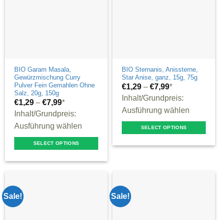
be
may
chosen
be
on
chosen
the
on
product
the
page
product
BIO Garam Masala,
BIO Sternanis, Anissterne,
Gewürzmischung Curry
Star Anise, ganz, 15g, 75g
page
Pulver Fein Gemahlen Ohne
€
1,29
–
€
7,99
*
Salz, 20g, 150g
Inhalt/Grundpreis:
€
1,29
–
€
7,99
*
Ausführung wählen
Inhalt/Grundpreis:
Ausführung wählen
SELECT OPTIONS
This
SELECT OPTIONS
product
This
has
product
multiple
has
variants.
multiple
Sale!
Sale!
The
variants.
options
The