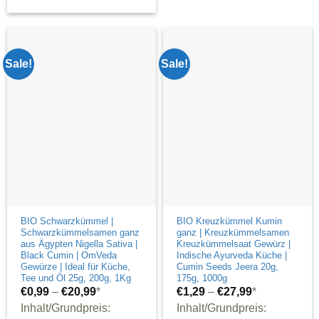
This
product
has
multiple
Sale!
Sale!
variants.
The
options
may
be
chosen
on
the
product
BIO Schwarzkümmel |
BIO Kreuzkümmel Kumin
Schwarzkümmelsamen ganz
ganz | Kreuzkümmelsamen
page
aus Ägypten Nigella Sativa |
Kreuzkümmelsaat Gewürz |
Black Cumin | OmVeda
Indische Ayurveda Küche |
Gewürze | Ideal für Küche,
Cumin Seeds Jeera 20g,
Tee und Öl 25g, 200g, 1Kg
175g, 1000g
€
0,99
–
€
20,99
*
€
1,29
–
€
27,99
*
Inhalt/Grundpreis:
Inhalt/Grundpreis: