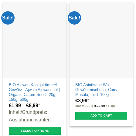
Sale!
Sale!
BIO Ajowan Königskümmel
BIO Asiatische Wok
Gewürz | Ajwain Ajowansaat |
Gewürzmischung, Curry
Organic Carom Seeds 20g,
Masala, mild, 100g
150g, 500g
€
3,99
*
€
1,99
–
€
8,99
*
Inhalt: 100 g (
€
39,90
/ 1 kg)
Inhalt/Grundpreis:
ADD TO CART
Ausführung wählen
SELECT OPTIONS