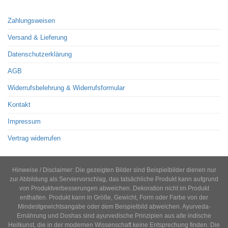
Zahlungsweisen
Versand & Lieferung
Datenschutzerklärung
AGB
Widerrufsbelehrung & Widerrufsformular
Kontakt
Impressum
Vertrag widerrufen
Hinweise / Disclaimer: Die gezeigten Bilder sind Beispielbilder dienen nur
zur Abbildung als Serviervorschlag, das tatsächliche Produkt kann aufgrund
von Produktverbesserungen abweichen. Dekoration nicht im Produkt
enthalten. Produkt kann in Größe, Gewicht, Form oder Farbe von der
Mindestgewichtsangabe oder dem Beispielbild abweichen. Ayurveda-
Ernährung und Doshas sind ayurvedische Prinzipien aus alte indische
Heilkunst, die in der modernen Wissenschaft keine Entsprechung finden. Die