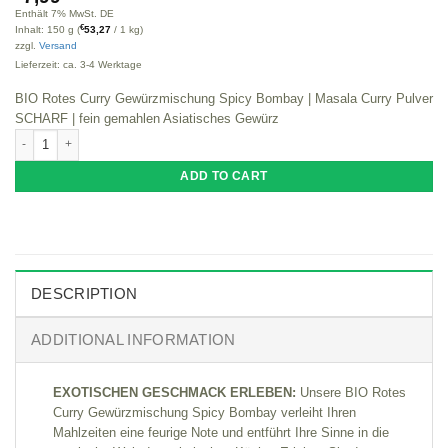
Enthält 7% MwSt. DE
€
Inhalt: 150 g (
53,27
/ 1 kg)
zzgl.
Versand
Lieferzeit: ca. 3-4 Werktage
BIO Rotes Curry Gewürzmischung Spicy Bombay | Masala Curry Pulver
SCHARF | fein gemahlen Asiatisches Gewürz
BIO Rotes Curry Gewürzmischung Spicy Bombay | Masala Pulver SCHARF | f
ADD TO CART
DESCRIPTION
ADDITIONAL INFORMATION
EXOTISCHEN GESCHMACK ERLEBEN:
Unsere BIO Rotes
Curry Gewürzmischung Spicy Bombay verleiht Ihren
Mahlzeiten eine feurige Note und entführt Ihre Sinne in die