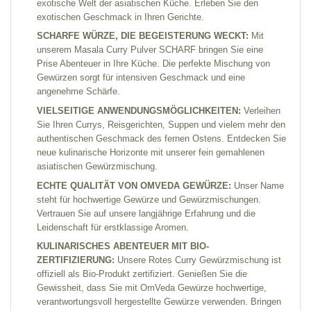
exotische Welt der asiatischen Küche. Erleben Sie den
exotischen Geschmack in Ihren Gerichte.
SCHARFE WÜRZE, DIE BEGEISTERUNG WECKT:
Mit
unserem Masala Curry Pulver SCHARF bringen Sie eine
Prise Abenteuer in Ihre Küche. Die perfekte Mischung von
Gewürzen sorgt für intensiven Geschmack und eine
angenehme Schärfe.
VIELSEITIGE ANWENDUNGSMÖGLICHKEITEN:
Verleihen
Sie Ihren Currys, Reisgerichten, Suppen und vielem mehr den
authentischen Geschmack des fernen Ostens. Entdecken Sie
neue kulinarische Horizonte mit unserer fein gemahlenen
asiatischen Gewürzmischung.
ECHTE QUALITÄT VON OMVEDA GEWÜRZE:
Unser Name
steht für hochwertige Gewürze und Gewürzmischungen.
Vertrauen Sie auf unsere langjährige Erfahrung und die
Leidenschaft für erstklassige Aromen.
KULINARISCHES ABENTEUER MIT BIO-
ZERTIFIZIERUNG:
Unsere Rotes Curry Gewürzmischung ist
offiziell als Bio-Produkt zertifiziert. Genießen Sie die
Gewissheit, dass Sie mit OmVeda Gewürze hochwertige,
verantwortungsvoll hergestellte Gewürze verwenden. Bringen