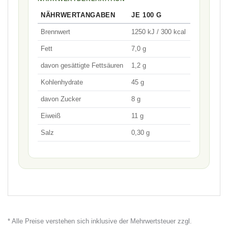
NÄHRWERTANGABEN
JE 100 G
Brennwert
1250 kJ / 300 kcal
Fett
7,0 g
davon gesättigte Fettsäuren
1,2 g
Kohlenhydrate
45 g
davon Zucker
8 g
Eiweiß
11 g
Salz
0,30 g
* Alle Preise verstehen sich inklusive der Mehrwertsteuer zzgl.