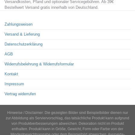
Versandkosten, Pfand und optionaler Servicegebühren. Ab 39€
Bestellwert Versand gratis innerhalb von Deutschland.
Zahlungsweisen
Versand & Lieferung
Datenschutzerklärung
AGB
Widerrufsbelehrung & Widerrufsformular
Kontakt
Impressum
Vertrag widerrufen
Hinweise / Disclaimer: Die gezeigten Bilder sind Beispielbilder dienen nur
zur Abbildung als Serviervorschlag, das tatsächliche Produkt kann aufgrund
von Produktverbesserungen abweichen. Dekoration nicht im Produkt
enthalten. Produkt kann in Größe, Gewicht, Form oder Farbe von der
Mindestgewichtsangabe oder dem Beispielbild abweichen. Ayurveda-