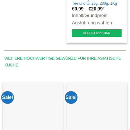
has
Tee und Öl 25g, 200g, 1Kg
€
0,99
–
€
20,99
*
multiple
Inhalt/Grundpreis:
variants.
Ausführung wählen
The
options
SELECT OPTIONS
may
This
be
product
chosen
has
WEITERE HOCHWERTIGE GEWÜRZE FÜR IHRE ASIATISCHE
on
multiple
KÜCHE
the
variants.
product
The
page
options
may
Sale!
Sale!
be
chosen
on
the
product