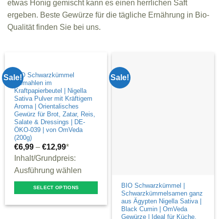
etwas Honig gemischt kann es einen herrlichen Saft
ergeben. Beste Gewürze für die tägliche Ernährung in Bio-
Qualität finden Sie bei uns.
BIO Schwarzkümmel
Sale!
Sale!
Gemahlen im
Kraftpapierbeutel | Nigella
Sativa Pulver mit Kräftigem
Aroma | Orientalisches
Gewürz für Brot, Zatar, Reis,
Salate & Dressings | DE-
ÖKO-039 | von OmVeda
(200g)
€
6,99
–
€
12,99
*
Inhalt/Grundpreis:
Ausführung wählen
BIO Schwarzkümmel |
SELECT OPTIONS
Schwarzkümmelsamen ganz
This
aus Ägypten Nigella Sativa |
Black Cumin | OmVeda
product
Gewürze | Ideal für Küche,