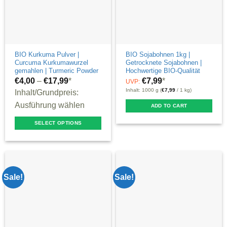
page
BIO Kurkuma Pulver |
BIO Sojabohnen 1kg |
Curcuma Kurkumawurzel
Getrocknete Sojabohnen |
gemahlen | Turmeric Powder
Hochwertige BIO-Qualität
€
4,00
–
€
17,99
*
€
7,99
*
UVP:
Inhalt: 1000 g (
€
7,99
/ 1 kg)
Inhalt/Grundpreis:
Ausführung wählen
ADD TO CART
SELECT OPTIONS
This
product
has
multiple
Sale!
Sale!
variants.
The
options
may