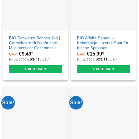
be
chosen
on
the
product
BIO Schwarze Bohnen 1kg |
BIO Alfalfa Samen –
Getrocknete Hülsenfrüchte |
Keimfähige Luzerne-Saat für
page
Mild-nussiger Geschmack
frische Sprossen
€
9,49
*
€
15,99
*
UVP:
UVP:
Inhalt: 1000 g (
€
9,49
/ 1 kg)
Inhalt: 500 g (
€
31,98
/ 1 kg)
ADD TO CART
ADD TO CART
Sale!
Sale!