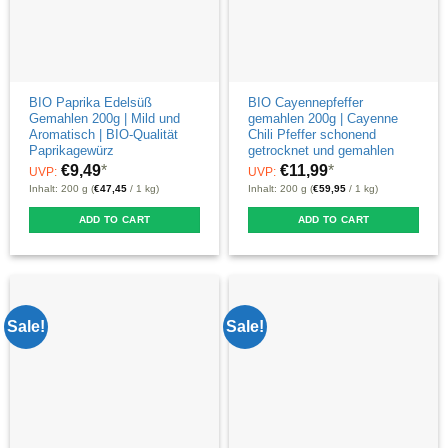
BIO Paprika Edelsüß
BIO Cayennepfeffer
Gemahlen 200g | Mild und
gemahlen 200g | Cayenne
Aromatisch | BIO-Qualität
Chili Pfeffer schonend
Paprikagewürz
getrocknet und gemahlen
€
9,49
*
€
11,99
*
UVP:
UVP:
Inhalt: 200 g (
€
47,45
/ 1 kg)
Inhalt: 200 g (
€
59,95
/ 1 kg)
ADD TO CART
ADD TO CART
Sale!
Sale!