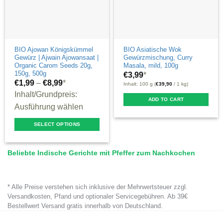
BIO Ajowan Königskümmel
BIO Asiatische Wok
Gewürz | Ajwain Ajowansaat |
Gewürzmischung, Curry
Organic Carom Seeds 20g,
Masala, mild, 100g
150g, 500g
€
3,99
*
€
1,99
–
€
8,99
*
Inhalt: 100 g (
€
39,90
/ 1 kg)
Inhalt/Grundpreis:
ADD TO CART
Ausführung wählen
SELECT OPTIONS
This
product
Beliebte Indische Gerichte mit Pfeffer zum Nachkochen
has
multiple
variants.
* Alle Preise verstehen sich inklusive der Mehrwertsteuer zzgl.
Versandkosten, Pfand und optionaler Servicegebühren. Ab 39€
The
Bestellwert Versand gratis innerhalb von Deutschland.
options