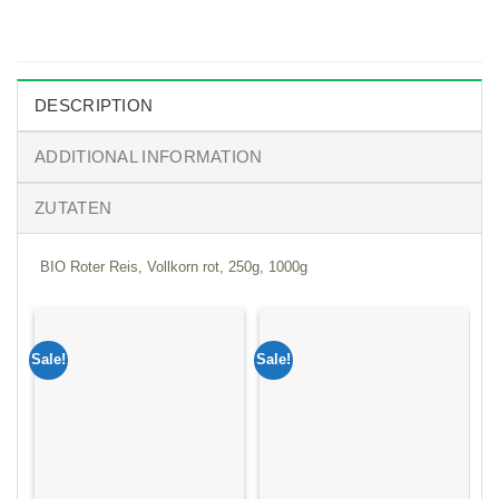
DESCRIPTION
ADDITIONAL INFORMATION
ZUTATEN
BIO Roter Reis, Vollkorn rot, 250g, 1000g
Sale!
Sale!
Sa