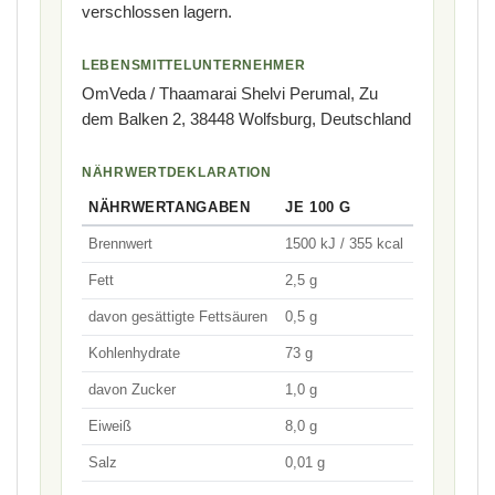
verschlossen lagern.
LEBENSMITTELUNTERNEHMER
OmVeda / Thaamarai Shelvi Perumal, Zu
dem Balken 2, 38448 Wolfsburg, Deutschland
NÄHRWERTDEKLARATION
NÄHRWERTANGABEN
JE 100 G
Brennwert
1500 kJ / 355 kcal
Fett
2,5 g
davon gesättigte Fettsäuren
0,5 g
Kohlenhydrate
73 g
davon Zucker
1,0 g
Eiweiß
8,0 g
Salz
0,01 g