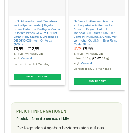
BIO Schwarzkümmel Gemahlen
OmVeda Exklusives Gewürz-
im Kraftpapierbeutel | Nigella
Probierpaket – Authentische
Sativa Pulver mit Kräftigem Aroma
Aromen: Biryani, Hühnchen,
| Orientalisches Gewürz für Brot,
Tandoori, Sri Lanka Curry, Hot
Zatar, Reis, Salate & Dressings |
Bombay, Kurkuma & Chilipulver
DE-ÖKO-039 | von OmVeda
von hoher Qualität – Eine Reise
(200g)
für die Sinne
€
6,99
–
€
12,99
€
9,99
UVP:
Enthält 7% MwSt. DE
Enthält 7% MwSt. DE
Inhalt: 140 g (
€
0,07
/ 1 g)
zzgl.
Versand
zzgl.
Versand
Lieferzeit: ca. 3-4 Werktage
Lieferzeit: ca. 3-4 Werktage
SELECT OPTIONS
This
ADD TO CART
product
has
multiple
variants.
PFLICHTINFORMATIONEN
The
options
Produktinformationen nach LMIV
may
Die folgenden Angaben beziehen sich auf das
be