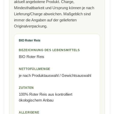
aktuell angebotene Produkt. Charge,
chosen
Mindesthaltbarkeit und Ursprung können je nach
on
the
Lieferung/Charge abweichen. Maßgeblich sind
product
immer die Angaben auf der gelieferten
page
Originalverpackung.
BIO Roter Reis
BEZEICHNUNG DES LEBENSMITTELS
BIO Roter Reis
NETTOFÜLLMENGE
je nach Produktauswahl / Gewichtsauswahl
ZUTATEN
100% Roter Reis aus kontrolliert
ökologischem Anbau
ALLERGENE