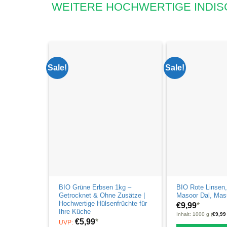
WEITERE HOCHWERTIGE INDIS
Sale!
Sale!
BIO Grüne Erbsen 1kg –
BIO Rote Linsen,
Getrocknet & Ohne Zusätze |
Masoor Dal, Mas
Hochwertige Hülsenfrüchte für
€
9,99
*
Ihre Küche
Inhalt: 1000 g (
€
9,99
€
5,99
*
UVP: