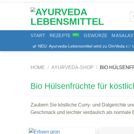
Zum
Inhalt
Se
springen
for
START
REZEPTE
GEWÜRZE
MASALAS
🌿 NEU: Ayurveda-Lebensmittel wird zu OmVeda 👉 Uns
HOME
/
AYURVEDA-SHOP
/
BIO HÜLSENF
Bio Hülsenfrüchte für köstli
Zaubern Sie köstliche Curry- und Dalgerichte un
Geschmack und leichter verdaulich als normale