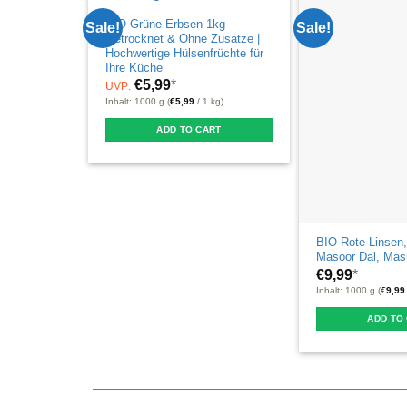
BIO Grüne Erbsen 1kg –
Sale!
Sale!
Getrocknet & Ohne Zusätze |
Hochwertige Hülsenfrüchte für
Ihre Küche
€
5,99
*
UVP:
Inhalt: 1000 g (
€
5,99
/ 1 kg)
ADD TO CART
BIO Rote Linsen,
Masoor Dal, Mas
€
9,99
*
Inhalt: 1000 g (
€
9,99
ADD TO