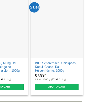
Sale!
l, Mung Dal
BIO Kichererbsen, Chickpeas,
lt gelbe
Kabuli Chana, Dal
albiert, 1000g
Hülsenfrüchte, 1000g
€
7,99
*
,99
/ 1 kg)
Inhalt: 1000 g (
€
7,99
/ 1 kg)
TO CART
ADD TO CART