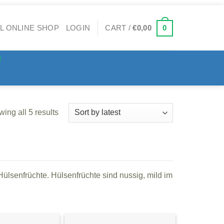
0
LOGIN
CART /
€
0,00
ing all 5 results
ülsenfrüchte. Hülsenfrüchte sind nussig, mild im