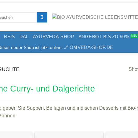
arch
:
REIS
DAL
AYURVEDA-SHOP
ANGEBOT BIS ZU 50%
OMVEDA-SHOP.DE
er neuer Shop ist jetzt online: 🔗
Show
RÜCHTE
che Curry- und Dalgerichte
d geben Sie Suppen, Beilagen und indischen Desserts mit Bio-H
 Bohnen.