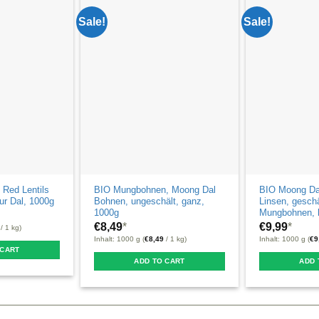
Sale!
Sale!
 Red Lentils
BIO Mungbohnen, Moong Dal
BIO Moong Da
ur Dal, 1000g
Bohnen, ungeschält, ganz,
Linsen, geschä
1000g
Mungbohnen, h
€
8,49
*
€
9,99
*
/ 1 kg)
Inhalt: 1000 g (
€
8,49
/ 1 kg)
Inhalt: 1000 g (
€
9
 CART
ADD TO CART
ADD 