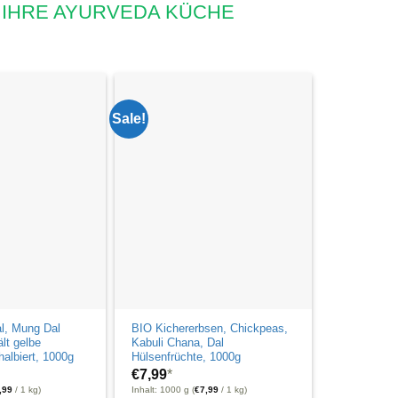
 IHRE AYURVEDA KÜCHE
Sale!
l, Mung Dal
BIO Kichererbsen, Chickpeas,
lt gelbe
Kabuli Chana, Dal
albiert, 1000g
Hülsenfrüchte, 1000g
€
7,99
*
,99
/ 1 kg)
Inhalt: 1000 g (
€
7,99
/ 1 kg)