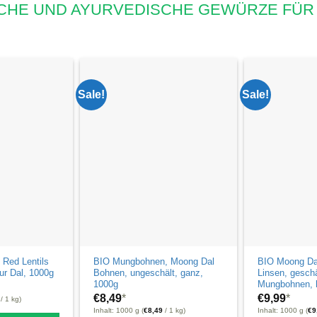
CHE UND AYURVEDISCHE GEWÜRZE FÜR
Sale!
Sale!
 Red Lentils
BIO Mungbohnen, Moong Dal
BIO Moong Da
ur Dal, 1000g
Bohnen, ungeschält, ganz,
Linsen, geschä
1000g
Mungbohnen, h
€
8,49
*
€
9,99
*
/ 1 kg)
Inhalt: 1000 g (
€
8,49
/ 1 kg)
Inhalt: 1000 g (
€
9