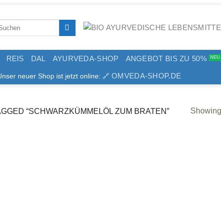
arch
:
REIS
DAL
AYURVEDA-SHOP
ANGEBOT BIS ZU 50%
OMVEDA-SHOP.DE
er neuer Shop ist jetzt online: 🔗
Showing 
GGED “SCHWARZKÜMMELÖL ZUM BRATEN”