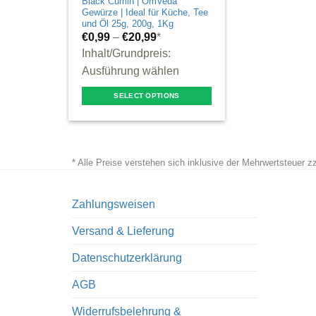
Black Cumin | OmVeda
Gewürze | Ideal für Küche, Tee
und Öl 25g, 200g, 1Kg
€
0,99
–
€
20,99
*
Inhalt/Grundpreis:
Ausführung wählen
SELECT OPTIONS
This
product
has
* Alle Preise verstehen sich inklusive der Mehrwertsteuer 
multiple
variants.
The
Zahlungsweisen
options
Versand & Lieferung
may
be
Datenschutzerklärung
chosen
AGB
on
the
Widerrufsbelehrung &