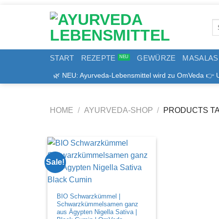
Zum
Inhalt
Se
springen
for
START
REZEPTE
GEWÜRZE
MASALAS
🌿 NEU: Ayurveda-Lebensmittel wird zu OmVeda 👉 Uns
HOME
/
AYURVEDA-SHOP
/
PRODUCTS TA
Sale!
BIO Schwarzkümmel |
Schwarzkümmelsamen ganz
aus Ägypten Nigella Sativa |