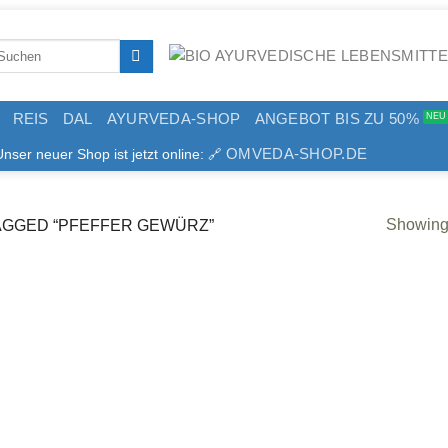
arch
:
REIS
DAL
AYURVEDA-SHOP
ANGEBOT BIS ZU 50%
OMVEDA-SHOP.DE
er neuer Shop ist jetzt online: 🔗
Showing 
GGED “PFEFFER GEWÜRZ”