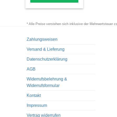
This
product
has
* Alle Preise verstehen sich inklusive der Mehrwertsteuer 
multiple
variants.
The
Zahlungsweisen
options
Versand & Lieferung
may
be
Datenschutzerklärung
chosen
AGB
on
the
Widerrufsbelehrung &
product
Widerrufsformular
page
Kontakt
Impressum
Vertrag widerrufen