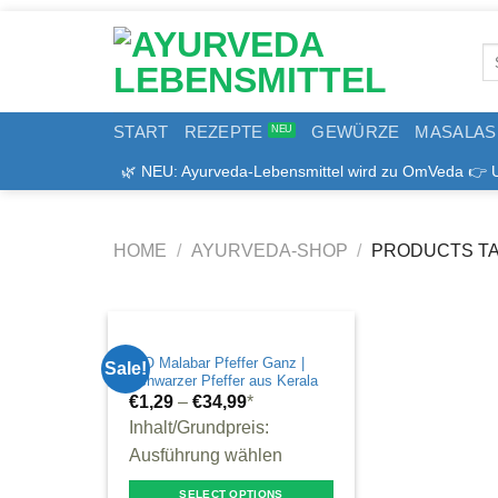
Zum
Inhalt
Se
springen
for
START
REZEPTE
GEWÜRZE
MASALAS
🌿 NEU: Ayurveda-Lebensmittel wird zu OmVeda 👉 Uns
HOME
/
AYURVEDA-SHOP
/
PRODUCTS TA
BIO Malabar Pfeffer Ganz |
Sale!
Schwarzer Pfeffer aus Kerala
€
1,29
–
€
34,99
*
Inhalt/Grundpreis:
Ausführung wählen
SELECT OPTIONS