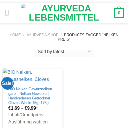
Zum
Inhalt
0
springen
HOME
/
AYURVEDA-SHOP
/
PRODUCTS TAGGED “NELKEN
PREIS”
Sale!
BIO Nelken Gewürznelken
ganz | Nelken Gewürze |
Handverlesen Getrocknet |
Cloves Whole 15g, 175g
€
1,69
–
€
9,99
*
Inhalt/Grundpreis:
Ausführung wählen