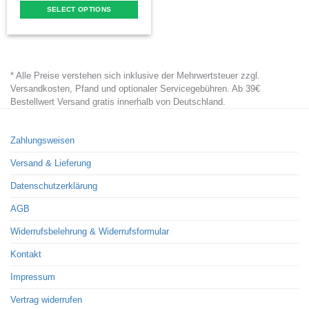
SELECT OPTIONS
This
product
has
* Alle Preise verstehen sich inklusive der Mehrwertsteuer zzgl.
multiple
Versandkosten, Pfand und optionaler Servicegebühren. Ab 39€
variants.
Bestellwert Versand gratis innerhalb von Deutschland.
The
options
Zahlungsweisen
may
Versand & Lieferung
be
chosen
Datenschutzerklärung
on
AGB
the
Widerrufsbelehrung & Widerrufsformular
product
page
Kontakt
Impressum
Vertrag widerrufen