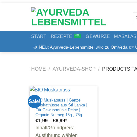
Zum
Inhalt
Se
springen
for
START
REZEPTE
GEWÜRZE
MASALAS
🌿 NEU: Ayurveda-Lebensmittel wird zu OmVeda 👉 Uns
HOME
/
AYURVEDA-SHOP
/
PRODUCTS TA
BIO Muskatnuss | Ganze
Sale!
Muskatnüsse aus Sri Lanka |
Für Gewürzmühle Reibe |
Organic Nutmeg 15g , 75g
€
1,99
–
€
8,99
*
Inhalt/Grundpreis:
Ausführung wählen