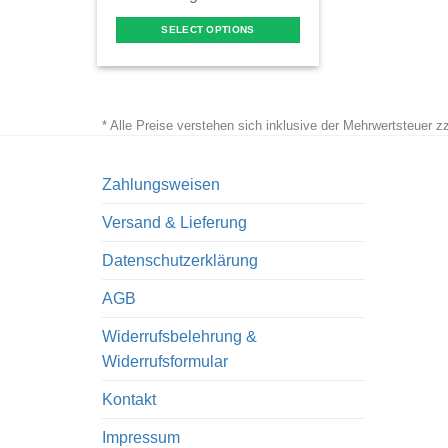
SELECT OPTIONS
This
product
has
* Alle Preise verstehen sich inklusive der Mehrwertsteuer 
multiple
variants.
The
Zahlungsweisen
options
Versand & Lieferung
may
be
Datenschutzerklärung
chosen
AGB
on
the
Widerrufsbelehrung &
product
Widerrufsformular
page
Kontakt
Impressum