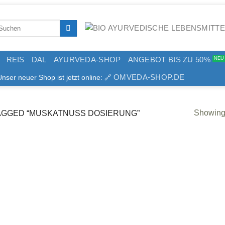
arch
:
REIS
DAL
AYURVEDA-SHOP
ANGEBOT BIS ZU 50%
OMVEDA-SHOP.DE
er neuer Shop ist jetzt online: 🔗
Showing 
GGED “MUSKATNUSS DOSIERUNG”