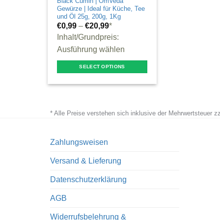
Black Cumin | OmVeda
Gewürze | Ideal für Küche, Tee
und Öl 25g, 200g, 1Kg
€
0,99
–
€
20,99
*
Inhalt/Grundpreis:
Ausführung wählen
SELECT OPTIONS
This
product
has
* Alle Preise verstehen sich inklusive der Mehrwertsteuer 
multiple
variants.
The
Zahlungsweisen
options
Versand & Lieferung
may
be
Datenschutzerklärung
chosen
AGB
on
the
Widerrufsbelehrung &