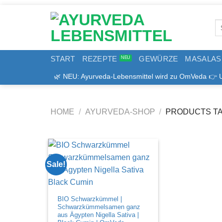
Zum
Inhalt
Se
springen
for
START
REZEPTE
GEWÜRZE
MASALAS
🌿 NEU: Ayurveda-Lebensmittel wird zu OmVeda 👉 Uns
HOME
/
AYURVEDA-SHOP
/
PRODUCTS TA
Sale!
BIO Schwarzkümmel |
Schwarzkümmelsamen ganz
aus Ägypten Nigella Sativa |