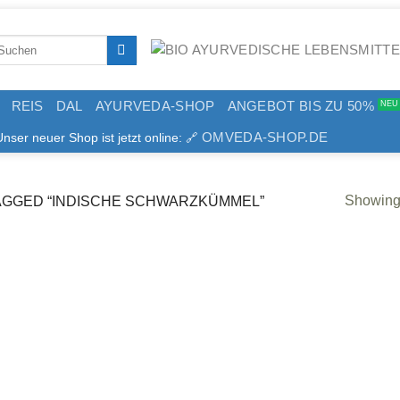
arch
:
REIS
DAL
AYURVEDA-SHOP
ANGEBOT BIS ZU 50%
OMVEDA-SHOP.DE
er neuer Shop ist jetzt online: 🔗
Showing 
GGED “INDISCHE SCHWARZKÜMMEL”