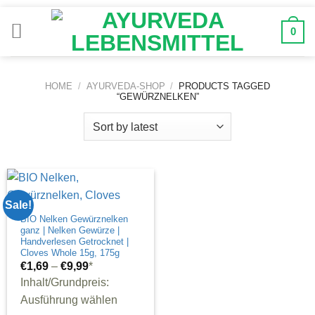
Zum
Inhalt
0
springen
HOME
/
AYURVEDA-SHOP
/
PRODUCTS TAGGED
“GEWÜRZNELKEN”
Sale!
BIO Nelken Gewürznelken
ganz | Nelken Gewürze |
Handverlesen Getrocknet |
Cloves Whole 15g, 175g
€
1,69
–
€
9,99
*
Inhalt/Grundpreis:
Ausführung wählen