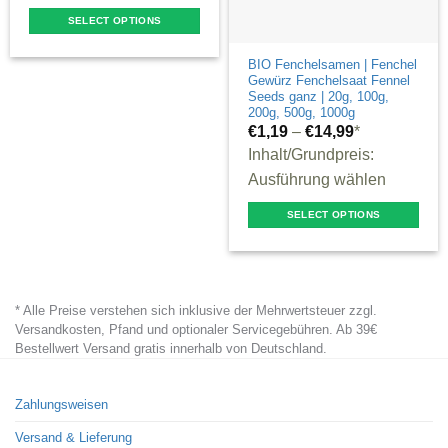
SELECT OPTIONS
This
BIO Fenchelsamen | Fenchel
product
Gewürz Fenchelsaat Fennel
has
Seeds ganz | 20g, 100g,
200g, 500g, 1000g
multiple
€
1,19
–
€
14,99
*
variants.
Inhalt/Grundpreis:
The
Ausführung wählen
options
SELECT OPTIONS
may
This
be
product
chosen
has
on
* Alle Preise verstehen sich inklusive der Mehrwertsteuer zzgl.
multiple
the
Versandkosten, Pfand und optionaler Servicegebühren. Ab 39€
variants.
product
Bestellwert Versand gratis innerhalb von Deutschland.
The
page
options
Zahlungsweisen
may
Versand & Lieferung
be