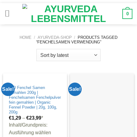
Zum
Inhalt
0
springen
HOME
/
AYURVEDA-SHOP
/
PRODUCTS TAGGED
“FENCHELSAMEN VERWENDUNG”
BIO Fenchel Samen
Sale!
Sale!
gemahlen 200g |
Fenchelsamen Fenchelpulver
fein gemahlen | Organic
Fennel Powder | 20g, 100g,
200g
€
1,29
–
€
23,99
*
Inhalt/Grundpreis:
Ausführung wählen