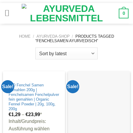
Zum
Inhalt
0
springen
HOME
/
AYURVEDA-SHOP
/
PRODUCTS TAGGED
“FENCHELSAMEN AYURVEDISCH”
BIO Fenchel Samen
Sale!
Sale!
gemahlen 200g |
Fenchelsamen Fenchelpulver
fein gemahlen | Organic
Fennel Powder | 20g, 100g,
200g
€
1,29
–
€
23,99
*
Inhalt/Grundpreis:
Ausführung wählen