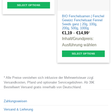
SELECT OPTIONS
This
BIO Fenchelsamen | Fenchel
product
Gewürz Fenchelsaat Fennel
has
Seeds ganz | 20g, 100g,
200g, 500g, 1000g
multiple
€
1,19
–
€
14,99
*
variants.
Inhalt/Grundpreis:
The
Ausführung wählen
options
SELECT OPTIONS
may
This
be
product
chosen
has
on
* Alle Preise verstehen sich inklusive der Mehrwertsteuer zzgl.
multiple
the
Versandkosten, Pfand und optionaler Servicegebühren. Ab 39€
variants.
product
Bestellwert Versand gratis innerhalb von Deutschland.
The
page
options
Zahlungsweisen
may
Versand & Lieferung
be