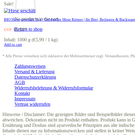
Sale!
No products in the cart.
BIO Hirse geschält 1kg | Goldgelbe Hirse Körner | für Brei, Beilagen & Backwar
Return to shop
€
5,99
*
UVP:
Inhalt: 1000 g (
€
5,99
/ 1 kg)
Add to cart
* Alle Preise verstehen sich inklusive der Mehrwertsteuer zzgl. Versandkosten, 
Zahlungsweisen
Versand & Lieferung
Datenschutzerklärung
AGB
Widerrufsbelehrung & Widerrufsformular
Kontakt
Impressum
Vertrag widerrufen
Hinweise / Disclaimer: Die gezeigten Bilder sind Beispielbilder dien
abweichen. Dekoration nicht im Produkt enthalten. Produkt kann in
Ernährung und Doshas sind ayurvedische Prinzipien aus alte indische 
Inhalte dienen nur zu Informationszwecken und stellen in keiner Weis