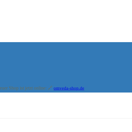
r Shop ist jetzt online: 🔗
omveda-shop.de