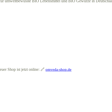
für umweltbewusste BIO Lebensmittel und BIO Gewürze in Deutschla
r Shop ist jetzt online: 🔗
omveda-shop.de