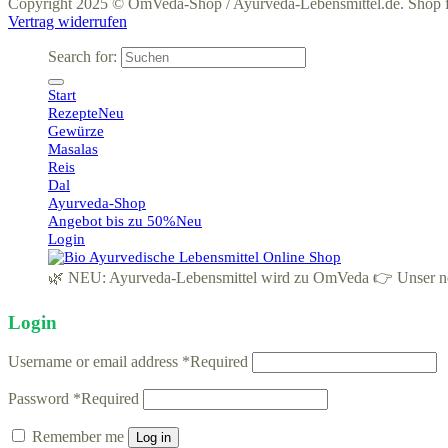
Copyright 2025 © OmVeda-Shop / Ayurveda-Lebensmittel.de. Shop 
Vertrag widerrufen
Search for:
Start
Rezepte
Gewürze
Masalas
Reis
Dal
Ayurveda-Shop
Angebot bis zu 50%
Login
🌿 NEU: Ayurveda-Lebensmittel wird zu OmVeda 👉 Unser neue
Login
Username or email address
*
Required
Password
*
Required
Remember me
Log in