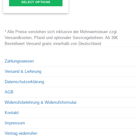
SELECT OPTIONS
This
product
has
* Alle Preise verstehen sich inklusive der Mehrwertsteuer zzgl.
multiple
Versandkosten, Pfand und optionaler Servicegebühren. Ab 39€
variants.
Bestellwert Versand gratis innerhalb von Deutschland.
The
options
Zahlungsweisen
may
Versand & Lieferung
be
chosen
Datenschutzerklärung
on
AGB
the
Widerrufsbelehrung & Widerrufsformular
product
page
Kontakt
Impressum
Vertrag widerrufen