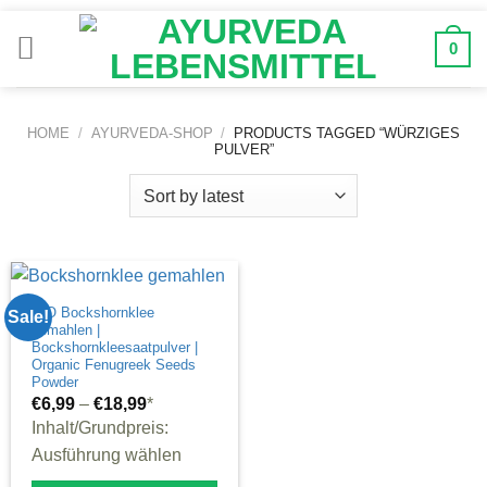
Zum
Inhalt
0
springen
HOME
/
AYURVEDA-SHOP
/
PRODUCTS TAGGED “WÜRZIGES
PULVER”
BIO Bockshornklee
Sale!
gemahlen |
Bockshornkleesaatpulver |
Organic Fenugreek Seeds
Powder
€
6,99
–
€
18,99
*
Inhalt/Grundpreis:
Ausführung wählen