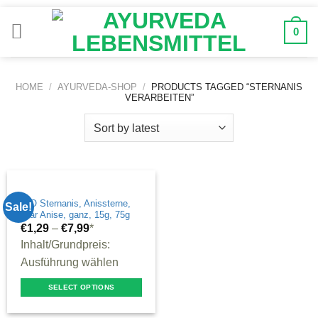
Zum
Inhalt
0
springen
HOME
/
AYURVEDA-SHOP
/
PRODUCTS TAGGED “STERNANIS
VERARBEITEN”
BIO Sternanis, Anissterne,
Sale!
Star Anise, ganz, 15g, 75g
€
1,29
–
€
7,99
*
Inhalt/Grundpreis:
Ausführung wählen
SELECT OPTIONS
This