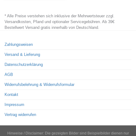
product
has
* Alle Preise verstehen sich inklusive der Mehrwertsteuer zzgl.
multiple
Versandkosten, Pfand und optionaler Servicegebühren. Ab 39€
variants.
Bestellwert Versand gratis innerhalb von Deutschland.
The
options
Zahlungsweisen
may
Versand & Lieferung
be
chosen
Datenschutzerklärung
on
AGB
the
Widerrufsbelehrung & Widerrufsformular
product
page
Kontakt
Impressum
Vertrag widerrufen
Hinweise / Disclaimer: Die gezeigten Bilder sind Beispielbilder dienen nur