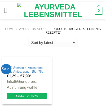
Zum
Inhalt
0
springen
HOME
/
AYURVEDA-SHOP
/
PRODUCTS TAGGED “STERNANIS
REZEPTE”
BIO Sternanis, Anissterne,
Sale!
Star Anise, ganz, 15g, 75g
€
1,29
–
€
7,99
*
Inhalt/Grundpreis:
Ausführung wählen
SELECT OPTIONS
This