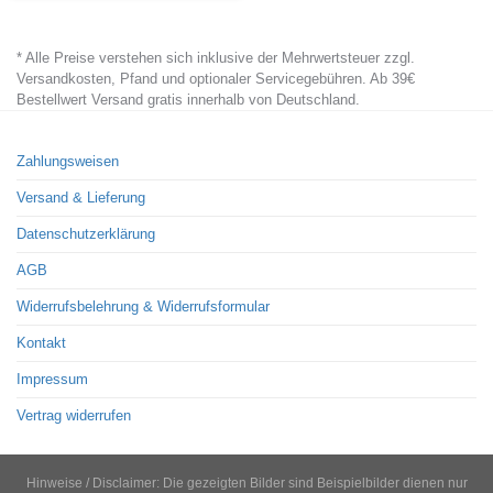
product
has
* Alle Preise verstehen sich inklusive der Mehrwertsteuer zzgl.
multiple
Versandkosten, Pfand und optionaler Servicegebühren. Ab 39€
variants.
Bestellwert Versand gratis innerhalb von Deutschland.
The
options
Zahlungsweisen
may
Versand & Lieferung
be
chosen
Datenschutzerklärung
on
AGB
the
Widerrufsbelehrung & Widerrufsformular
product
page
Kontakt
Impressum
Vertrag widerrufen
Hinweise / Disclaimer: Die gezeigten Bilder sind Beispielbilder dienen nur