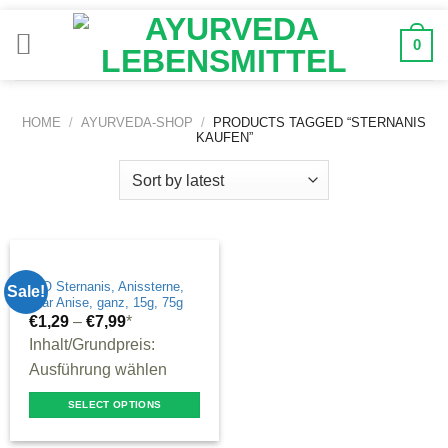
Zum
Inhalt
0
springen
HOME
/
AYURVEDA-SHOP
/
PRODUCTS TAGGED “STERNANIS
KAUFEN”
BIO Sternanis, Anissterne,
Sale!
Star Anise, ganz, 15g, 75g
€
1,29
–
€
7,99
*
Inhalt/Grundpreis:
Ausführung wählen
SELECT OPTIONS
This