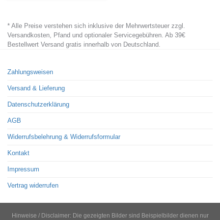
product
has
* Alle Preise verstehen sich inklusive der Mehrwertsteuer zzgl.
multiple
Versandkosten, Pfand und optionaler Servicegebühren. Ab 39€
variants.
Bestellwert Versand gratis innerhalb von Deutschland.
The
options
Zahlungsweisen
may
Versand & Lieferung
be
chosen
Datenschutzerklärung
on
AGB
the
Widerrufsbelehrung & Widerrufsformular
product
page
Kontakt
Impressum
Vertrag widerrufen
Hinweise / Disclaimer: Die gezeigten Bilder sind Beispielbilder dienen nur