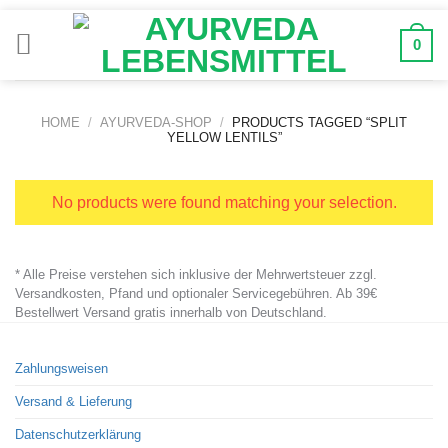
Zum
Inhalt
0
springen
HOME
/
AYURVEDA-SHOP
/
PRODUCTS TAGGED “SPLIT
YELLOW LENTILS”
No products were found matching your selection.
* Alle Preise verstehen sich inklusive der Mehrwertsteuer zzgl.
Versandkosten, Pfand und optionaler Servicegebühren. Ab 39€
Bestellwert Versand gratis innerhalb von Deutschland.
Zahlungsweisen
Versand & Lieferung
Datenschutzerklärung