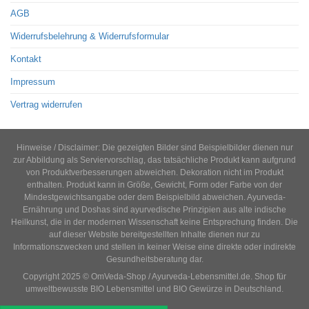
AGB
Widerrufsbelehrung & Widerrufsformular
Kontakt
Impressum
Vertrag widerrufen
Hinweise / Disclaimer: Die gezeigten Bilder sind Beispielbilder dienen nur
zur Abbildung als Serviervorschlag, das tatsächliche Produkt kann aufgrund
von Produktverbesserungen abweichen. Dekoration nicht im Produkt
enthalten. Produkt kann in Größe, Gewicht, Form oder Farbe von der
Mindestgewichtsangabe oder dem Beispielbild abweichen. Ayurveda-
Ernährung und Doshas sind ayurvedische Prinzipien aus alte indische
Heilkunst, die in der modernen Wissenschaft keine Entsprechung finden. Die
auf dieser Website bereitgestellten Inhalte dienen nur zu
Informationszwecken und stellen in keiner Weise eine direkte oder indirekte
Gesundheitsberatung dar.
Copyright 2025 © OmVeda-Shop / Ayurveda-Lebensmittel.de. Shop für
umweltbewusste BIO Lebensmittel und BIO Gewürze in Deutschland.