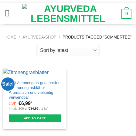
Zum
Inhalt
0
springen
HOME
/
AYURVEDA-SHOP
/
PRODUCTS TAGGED “SOMMERTEE”
BIO Zitronengras geschnitten
Sale!
– Zitronengrasblätter
Aromatisch und vielseitig
verwendbar
€
6,99
*
UVP:
Inhalt: 200 g (
€
34,95
/ 1 kg)
ADD TO CART