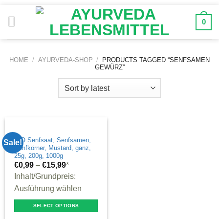
Zum
Inhalt
0
springen
HOME
/
AYURVEDA-SHOP
/
PRODUCTS TAGGED “SENFSAMEN
GEWÜRZ”
BIO Senfsaat, Senfsamen,
Sale!
Senfkörner, Mustard, ganz,
25g, 200g, 1000g
€
0,99
–
€
15,99
*
Inhalt/Grundpreis:
Ausführung wählen
SELECT OPTIONS
This