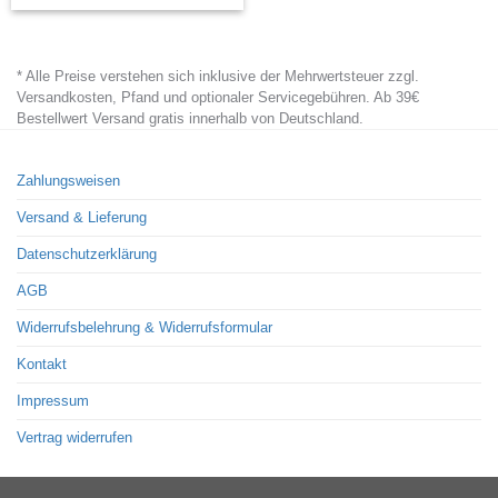
product
has
* Alle Preise verstehen sich inklusive der Mehrwertsteuer zzgl.
multiple
Versandkosten, Pfand und optionaler Servicegebühren. Ab 39€
variants.
Bestellwert Versand gratis innerhalb von Deutschland.
The
options
Zahlungsweisen
may
Versand & Lieferung
be
chosen
Datenschutzerklärung
on
AGB
the
Widerrufsbelehrung & Widerrufsformular
product
page
Kontakt
Impressum
Vertrag widerrufen