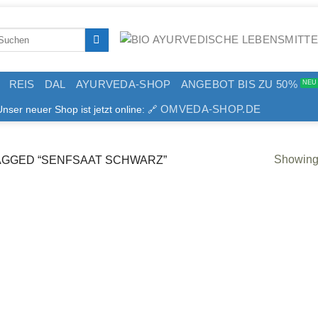
arch
:
REIS
DAL
AYURVEDA-SHOP
ANGEBOT BIS ZU 50%
OMVEDA-SHOP.DE
er neuer Shop ist jetzt online: 🔗
Showing 
GGED “SENFSAAT SCHWARZ”