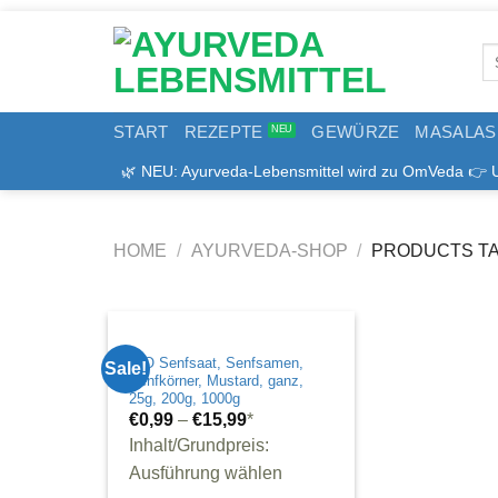
Zum
Inhalt
Se
springen
for
START
REZEPTE
GEWÜRZE
MASALAS
🌿 NEU: Ayurveda-Lebensmittel wird zu OmVeda 👉 Uns
HOME
/
AYURVEDA-SHOP
/
PRODUCTS TA
BIO Senfsaat, Senfsamen,
Sale!
Senfkörner, Mustard, ganz,
25g, 200g, 1000g
€
0,99
–
€
15,99
*
Inhalt/Grundpreis:
Ausführung wählen