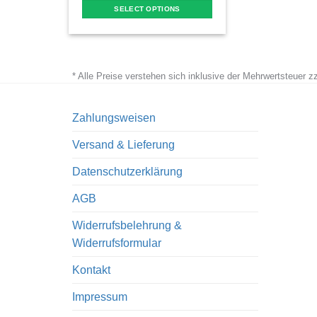
SELECT OPTIONS
This
product
has
* Alle Preise verstehen sich inklusive der Mehrwertsteuer 
multiple
variants.
The
Zahlungsweisen
options
Versand & Lieferung
may
be
Datenschutzerklärung
chosen
AGB
on
the
Widerrufsbelehrung &
product
Widerrufsformular
page
Kontakt
Impressum