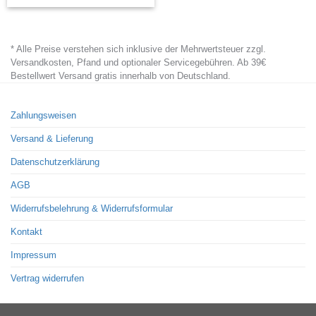
product
has
* Alle Preise verstehen sich inklusive der Mehrwertsteuer zzgl.
multiple
Versandkosten, Pfand und optionaler Servicegebühren. Ab 39€
variants.
Bestellwert Versand gratis innerhalb von Deutschland.
The
options
Zahlungsweisen
may
Versand & Lieferung
be
chosen
Datenschutzerklärung
on
AGB
the
Widerrufsbelehrung & Widerrufsformular
product
page
Kontakt
Impressum
Vertrag widerrufen