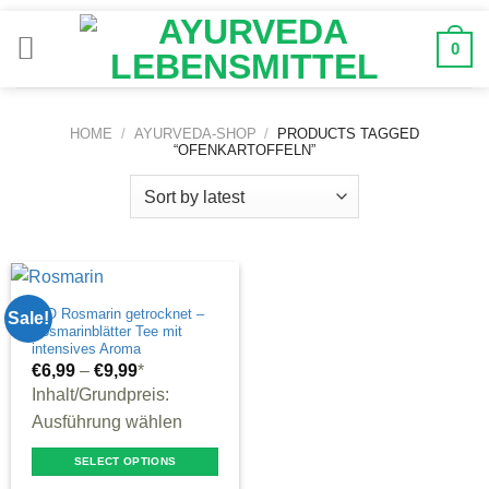
Zum
Inhalt
0
springen
HOME
/
AYURVEDA-SHOP
/
PRODUCTS TAGGED
“OFENKARTOFFELN”
BIO Rosmarin getrocknet –
Sale!
Rosmarinblätter Tee mit
intensives Aroma
€
6,99
–
€
9,99
*
Inhalt/Grundpreis:
Ausführung wählen
SELECT OPTIONS
This