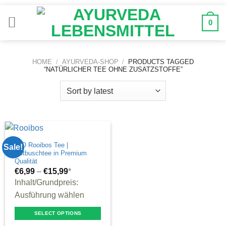
Zum
Inhalt
0
springen
HOME
/
AYURVEDA-SHOP
/
PRODUCTS TAGGED
“NATÜRLICHER TEE OHNE ZUSATZSTOFFE”
BIO Rooibos Tee |
Sale!
Rotbuschtee in Premium
Qualität
€
6,99
–
€
15,99
*
Inhalt/Grundpreis:
Ausführung wählen
SELECT OPTIONS
This