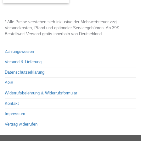
product
has
* Alle Preise verstehen sich inklusive der Mehrwertsteuer zzgl.
multiple
Versandkosten, Pfand und optionaler Servicegebühren. Ab 39€
variants.
Bestellwert Versand gratis innerhalb von Deutschland.
The
options
Zahlungsweisen
may
Versand & Lieferung
be
chosen
Datenschutzerklärung
on
AGB
the
Widerrufsbelehrung & Widerrufsformular
product
page
Kontakt
Impressum
Vertrag widerrufen