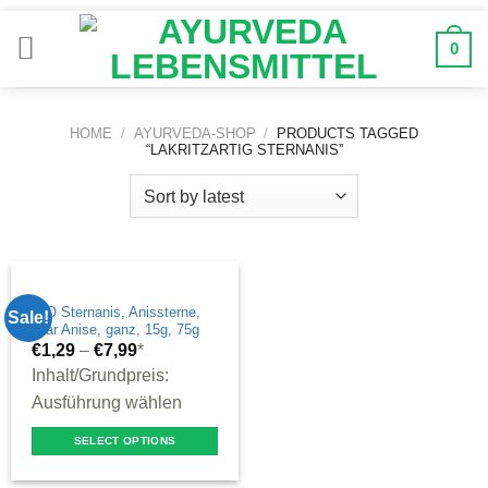
Zum
Inhalt
0
springen
HOME
/
AYURVEDA-SHOP
/
PRODUCTS TAGGED
“LAKRITZARTIG STERNANIS”
BIO Sternanis, Anissterne,
Sale!
Star Anise, ganz, 15g, 75g
€
1,29
–
€
7,99
*
Inhalt/Grundpreis:
Ausführung wählen
SELECT OPTIONS
This