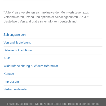
product
has
* Alle Preise verstehen sich inklusive der Mehrwertsteuer zzgl.
multiple
Versandkosten, Pfand und optionaler Servicegebühren. Ab 39€
variants.
Bestellwert Versand gratis innerhalb von Deutschland.
The
options
Zahlungsweisen
may
Versand & Lieferung
be
chosen
Datenschutzerklärung
on
AGB
the
Widerrufsbelehrung & Widerrufsformular
product
page
Kontakt
Impressum
Vertrag widerrufen
Hinweise / Disclaimer: Die gezeigten Bilder sind Beispielbilder dienen nur