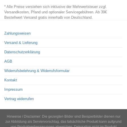
has
be
* Alle Preise verstehen sich inklusive der Mehrwertsteuer zzgl.
multiple
chosen
Versandkosten, Pfand und optionaler Servicegebühren. Ab 39€
variants.
Bestellwert Versand gratis innerhalb von Deutschland.
on
The
the
options
product
Zahlungsweisen
may
page
Versand & Lieferung
be
chosen
Datenschutzerklärung
on
AGB
the
Widerrufsbelehrung & Widerrufsformular
product
page
Kontakt
Impressum
Vertrag widerrufen
Hinweise / Disclaimer: Die gezeigten Bilder sind Beispielbilder dienen nur
zur Abbildung als Serviervorschlag, das tatsächliche Produkt kann aufgrund
von Produktverbesserungen abweichen. Dekoration nicht im Produkt