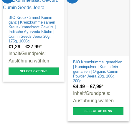
BIO Kreuzkümmel Kumin
ganz | Kreuzkümmelsamen
Kreuzkümmelsaat Gewürz |
Indische Ayurveda Küche |
Cumin Seeds Jeera 20g,
175g, 1000g
€
1,29
–
€
27,99
*
Inhalt/Grundpreis:
Ausführung wählen
BIO Kreuzkümmel gemahlen
| Kuminpulver | Kumin fein
gemahlen | Organic Cumin
SELECT OPTIONS
Powder Jeera 20g, 100g,
This
200g
product
€
4,49
–
€
7,99
*
Inhalt/Grundpreis:
has
Ausführung wählen
multiple
variants.
SELECT OPTIONS
The
This
options
product
may