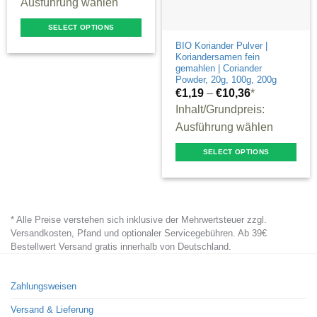
Ausführung wählen
SELECT OPTIONS
This
BIO Koriander Pulver |
Koriandersamen fein
product
gemahlen | Coriander
Powder, 20g, 100g, 200g
has
€
1,19
–
€
10,36
*
multiple
Inhalt/Grundpreis:
variants.
Ausführung wählen
The
options
SELECT OPTIONS
may
This
be
product
chosen
has
* Alle Preise verstehen sich inklusive der Mehrwertsteuer zzgl.
on
multiple
Versandkosten, Pfand und optionaler Servicegebühren. Ab 39€
the
variants.
Bestellwert Versand gratis innerhalb von Deutschland.
product
The
page
options
Zahlungsweisen
may
Versand & Lieferung
be