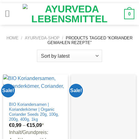
Zum
Inhalt
0
springen
HOME
/
AYURVEDA-SHOP
/
PRODUCTS TAGGED “KORIANDER
GEMAHLEN REZEPTE”
Sale!
Sale!
BIO Koriandersamen |
Korianderkörner | Organic
Coriander Seeds 20g, 100g,
200g, 400g, 1kg
€
0,99
–
€
15,09
*
Inhalt/Grundpreis: