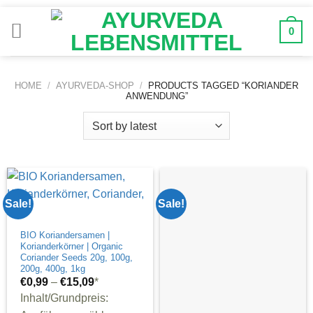
Zum
Inhalt
0
springen
HOME
/
AYURVEDA-SHOP
/
PRODUCTS TAGGED “KORIANDER
ANWENDUNG”
Sale!
Sale!
BIO Koriandersamen |
Korianderkörner | Organic
Coriander Seeds 20g, 100g,
200g, 400g, 1kg
€
0,99
–
€
15,09
*
Inhalt/Grundpreis: