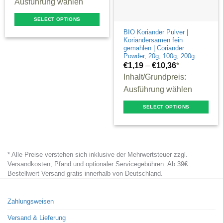
Ausführung wählen
SELECT OPTIONS
This
BIO Koriander Pulver |
Koriandersamen fein
product
gemahlen | Coriander
Powder, 20g, 100g, 200g
has
€
1,19
–
€
10,36
*
multiple
Inhalt/Grundpreis:
variants.
Ausführung wählen
The
options
SELECT OPTIONS
may
This
be
product
chosen
has
* Alle Preise verstehen sich inklusive der Mehrwertsteuer zzgl.
on
multiple
Versandkosten, Pfand und optionaler Servicegebühren. Ab 39€
the
variants.
Bestellwert Versand gratis innerhalb von Deutschland.
product
The
page
options
Zahlungsweisen
may
Versand & Lieferung
be