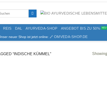
arch
:
REIS
DAL
AYURVEDA-SHOP
ANGEBOT BIS ZU 50%
OMVEDA-SHOP.DE
er neuer Shop ist jetzt online: 🔗
Showing 
GGED “INDISCHE KÜMMEL”