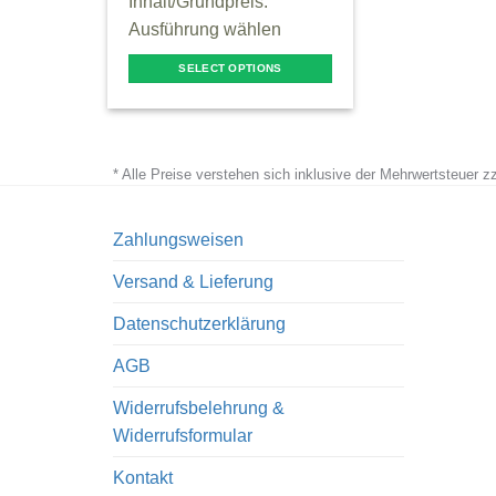
Inhalt/Grundpreis:
Ausführung wählen
SELECT OPTIONS
This
product
has
* Alle Preise verstehen sich inklusive der Mehrwertsteuer 
multiple
variants.
The
Zahlungsweisen
options
Versand & Lieferung
may
be
Datenschutzerklärung
chosen
AGB
on
the
Widerrufsbelehrung &
product
Widerrufsformular
page
Kontakt