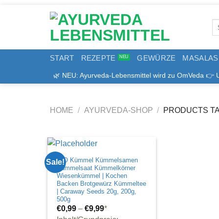
Zum
Inhalt
Se
springen
for
START
REZEPTE
GEWÜRZE
MASALAS
🌿 NEU: Ayurveda-Lebensmittel wird zu OmVeda 👉 Uns
HOME
/
AYURVEDA-SHOP
/
PRODUCTS TA
BIO Kümmel Kümmelsamen
Sale!
Kümmelsaat Kümmelkörner
Wiesenkümmel | Kochen
Backen Brotgewürz Kümmeltee
| Caraway Seeds 20g, 200g,
500g
€
0,99
–
€
9,99
*