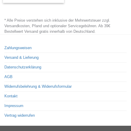
product
has
* Alle Preise verstehen sich inklusive der Mehrwertsteuer zzgl.
multiple
Versandkosten, Pfand und optionaler Servicegebühren. Ab 39€
variants.
Bestellwert Versand gratis innerhalb von Deutschland.
The
options
Zahlungsweisen
may
Versand & Lieferung
be
chosen
Datenschutzerklärung
on
AGB
the
Widerrufsbelehrung & Widerrufsformular
product
page
Kontakt
Impressum
Vertrag widerrufen