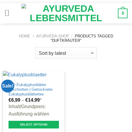
Zum
Inhalt
0
springen
HOME
/
AYURVEDA-SHOP
/
PRODUCTS TAGGED
“DUFTKRÄUTER”
BIO Eukalyptusblätter
Sale!
geschnitten | Getrocknete
Eukalyptusblättertee
€
6,99
–
€
14,99
*
Inhalt/Grundpreis:
Ausführung wählen
SELECT OPTIONS
This